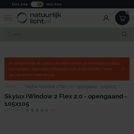
Excl. btw
Incl. btw
MENU
In verband met de zomervakantie kunnen de levertijden helaas
iets oplopen. Voor meer informatie over de levertijden neem
gerust contact met ons op.
Home
/
Skylux iWindow 2 Flex 2.0 - opengaand - 105x105
Skylux iWindow 2 Flex 2.0 - opengaand -
105x105
SKYLUX
(0)