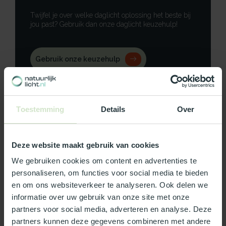
Twijfel je over welke daglicht oplossing het beste bij
jou past? Gebruik dan onze daglicht keuzehulp!
Gebruik onze keuzehulp
Neem contact op
Toestemming
Details
Over
Deze website maakt gebruik van cookies
Productomschrijving
We gebruiken cookies om content en advertenties te
Specificaties
personaliseren, om functies voor social media te bieden
en om ons websiteverkeer te analyseren. Ook delen we
informatie over uw gebruik van onze site met onze
Reviews
partners voor social media, adverteren en analyse. Deze
partners kunnen deze gegevens combineren met andere