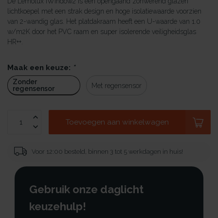
De Lemolux iWindow2 is een opengaand zonwerend glazen
lichtkoepel met een strak design en hoge isolatiewaarde voorzien
van 2-wandig glas. Het platdakraam heeft een U-waarde van 1.0
w/m2K door het PVC raam en super isolerende veiligheidsglas
HR++.
Maak een keuze:
*
Zonder
Met regensensor
regensensor
Toevoegen aan winkelwagen
Voor 12:00 besteld, binnen 3 tot 5 werkdagen in huis!
Gebruik onze daglicht
keuzehulp!