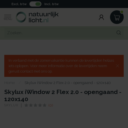
Excl. btw
Incl. btw
MENU
In verband met de zomervakantie kunnen de levertijden helaas
iets oplopen. Voor meer informatie over de levertijden neem
gerust contact met ons op.
Home
/
Skylux iWindow 2 Flex 2.0 - opengaand - 120x140
Skylux iWindow 2 Flex 2.0 - opengaand -
120x140
SKYLUX
(0)