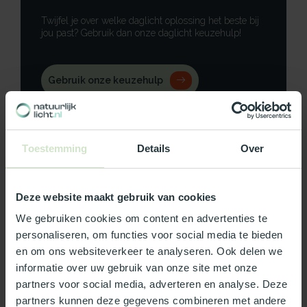
Twijfel je over welke daglicht oplossing het beste bij
jou past? Gebruik dan onze daglicht keuzehulp!
Gebruik onze keuzehulp
Neem contact op
Toestemming
Details
Over
Deze website maakt gebruik van cookies
Productomschrijving
We gebruiken cookies om content en advertenties te
Specificaties
personaliseren, om functies voor social media te bieden
en om ons websiteverkeer te analyseren. Ook delen we
informatie over uw gebruik van onze site met onze
Reviews
partners voor social media, adverteren en analyse. Deze
partners kunnen deze gegevens combineren met andere