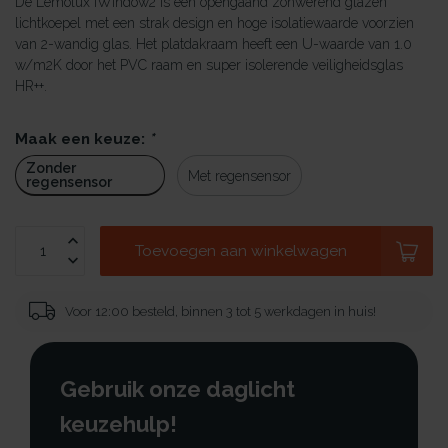
De Lemolux iWindow2 is een opengaand zonwerend glazen
lichtkoepel met een strak design en hoge isolatiewaarde voorzien
van 2-wandig glas. Het platdakraam heeft een U-waarde van 1.0
w/m2K door het PVC raam en super isolerende veiligheidsglas
HR++.
Maak een keuze:
*
Zonder
Met regensensor
regensensor
Toevoegen aan winkelwagen
Voor 12:00 besteld, binnen 3 tot 5 werkdagen in huis!
Gebruik onze daglicht
keuzehulp!