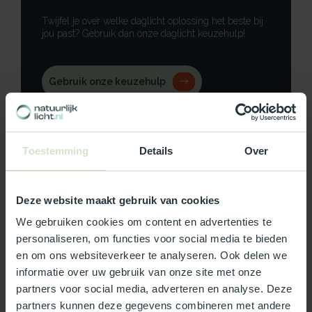
Twijfel je over welke daglicht oplossing het beste bij
jou past? Gebruik dan onze daglicht keuzehulp!
Gebruik onze keuzehulp
Neem contact op
Toestemming
Details
Over
Deze website maakt gebruik van cookies
Productomschrijving
We gebruiken cookies om content en advertenties te
Specificaties
personaliseren, om functies voor social media te bieden
en om ons websiteverkeer te analyseren. Ook delen we
informatie over uw gebruik van onze site met onze
Reviews
partners voor social media, adverteren en analyse. Deze
partners kunnen deze gegevens combineren met andere