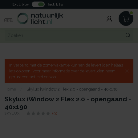
Excl. btw
Incl. btw
MENU
In verband met de zomervakantie kunnen de levertijden helaas
iets oplopen. Voor meer informatie over de levertijden neem
gerust contact met ons op.
Home
/
Skylux iWindow 2 Flex 2.0 - opengaand - 40x190
Skylux iWindow 2 Flex 2.0 - opengaand -
40x190
SKYLUX
(0)