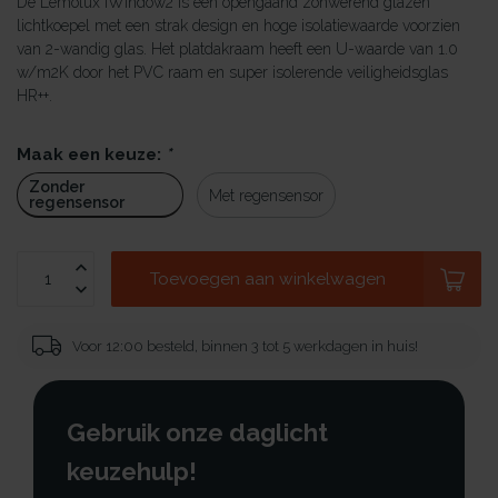
De Lemolux iWindow2 is een opengaand zonwerend glazen
lichtkoepel met een strak design en hoge isolatiewaarde voorzien
van 2-wandig glas. Het platdakraam heeft een U-waarde van 1.0
w/m2K door het PVC raam en super isolerende veiligheidsglas
HR++.
Maak een keuze:
*
Zonder
Met regensensor
regensensor
Toevoegen aan winkelwagen
Voor 12:00 besteld, binnen 3 tot 5 werkdagen in huis!
Gebruik onze daglicht
keuzehulp!