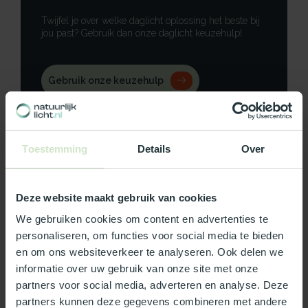
Twijfel je over welke daglicht oplossing het beste bij
jou past? Gebruik dan onze daglicht keuzehulp!
Gebruik onze keuzehulp
Neem contact op
Toestemming
Details
Over
Deze website maakt gebruik van cookies
Productomschrijving
We gebruiken cookies om content en advertenties te
Specificaties
personaliseren, om functies voor social media te bieden
en om ons websiteverkeer te analyseren. Ook delen we
informatie over uw gebruik van onze site met onze
Reviews
partners voor social media, adverteren en analyse. Deze
partners kunnen deze gegevens combineren met andere