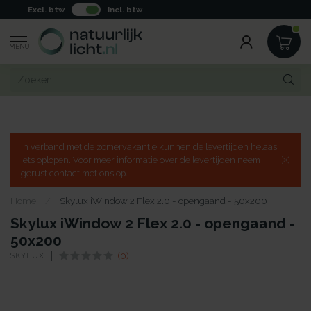
Excl. btw
Incl. btw
MENU
In verband met de zomervakantie kunnen de levertijden helaas
iets oplopen. Voor meer informatie over de levertijden neem
gerust contact met ons op.
Home
/
Skylux iWindow 2 Flex 2.0 - opengaand - 50x200
Skylux iWindow 2 Flex 2.0 - opengaand -
50x200
SKYLUX
(0)