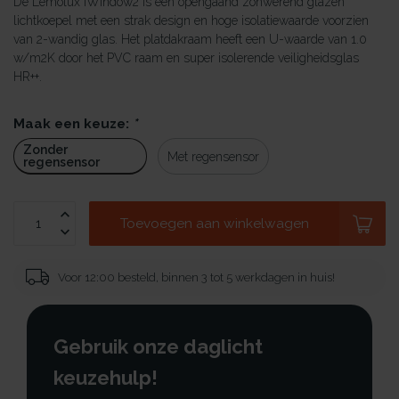
De Lemolux iWindow2 is een opengaand zonwerend glazen
lichtkoepel met een strak design en hoge isolatiewaarde voorzien
van 2-wandig glas. Het platdakraam heeft een U-waarde van 1.0
w/m2K door het PVC raam en super isolerende veiligheidsglas
HR++.
Maak een keuze:
*
Zonder
Met regensensor
regensensor
Toevoegen aan winkelwagen
Voor 12:00 besteld, binnen 3 tot 5 werkdagen in huis!
Gebruik onze daglicht
keuzehulp!