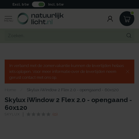
Excl. btw
Incl. btw
MENU
In verband met de zomervakantie kunnen de levertijden helaas
iets oplopen. Voor meer informatie over de levertijden neem
gerust contact met ons op.
Home
/
Skylux iWindow 2 Flex 2.0 - opengaand - 60x120
Skylux iWindow 2 Flex 2.0 - opengaand -
60x120
SKYLUX
(0)