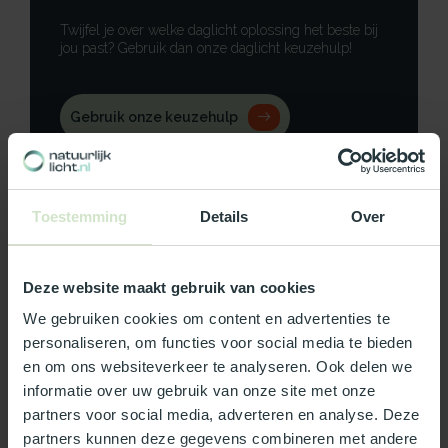
Twijfel je over welke daglicht oplossing het beste bij
jou past? Gebruik dan onze daglicht keuzehulp!
Gebruik onze keuzehulp
Neem contact op
Toestemming
Details
Over
Deze website maakt gebruik van cookies
Productomschrijving
We gebruiken cookies om content en advertenties te
Specificaties
personaliseren, om functies voor social media te bieden
en om ons websiteverkeer te analyseren. Ook delen we
informatie over uw gebruik van onze site met onze
Reviews
partners voor social media, adverteren en analyse. Deze
partners kunnen deze gegevens combineren met andere