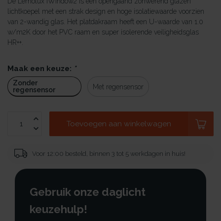
De Lemolux iWindow2 is een opengaand zonwerend glazen
lichtkoepel met een strak design en hoge isolatiewaarde voorzien
van 2-wandig glas. Het platdakraam heeft een U-waarde van 1.0
w/m2K door het PVC raam en super isolerende veiligheidsglas
HR++.
Maak een keuze:
*
Zonder
Met regensensor
regensensor
Toevoegen aan winkelwagen
Voor 12:00 besteld, binnen 3 tot 5 werkdagen in huis!
Gebruik onze daglicht
keuzehulp!