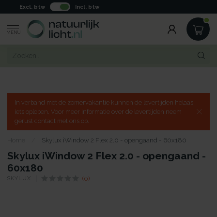
Excl. btw
Incl. btw
MENU
In verband met de zomervakantie kunnen de levertijden helaas
iets oplopen. Voor meer informatie over de levertijden neem
gerust contact met ons op.
Home
/
Skylux iWindow 2 Flex 2.0 - opengaand - 60x180
Skylux iWindow 2 Flex 2.0 - opengaand -
60x180
SKYLUX
(0)