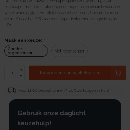
De Lemolux iWindow2 is een opengaand zonwerend glazen
lichtkoepel met een strak design en hoge isolatiewaarde voorzien
van 2-wandig glas. Het platdakraam heeft een U-waarde van 1.0
w/m2K door het PVC raam en super isolerende veiligheidsglas
HR++.
Maak een keuze:
*
Zonder
Met regensensor
regensensor
Toevoegen aan winkelwagen
Voor 12:00 besteld, binnen 3 tot 5 werkdagen in huis!
Gebruik onze daglicht
keuzehulp!