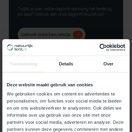
Twijfel je over welke daglicht oplossing het beste bij
jou past? Gebruik dan onze daglicht keuzehulp!
Gebruik onze keuzehulp
Neem contact op
Toestemming
Details
Over
Deze website maakt gebruik van cookies
Productomschrijving
We gebruiken cookies om content en advertenties te
Specificaties
personaliseren, om functies voor social media te bieden
en om ons websiteverkeer te analyseren. Ook delen we
informatie over uw gebruik van onze site met onze
Reviews
partners voor social media, adverteren en analyse. Deze
partners kunnen deze gegevens combineren met andere