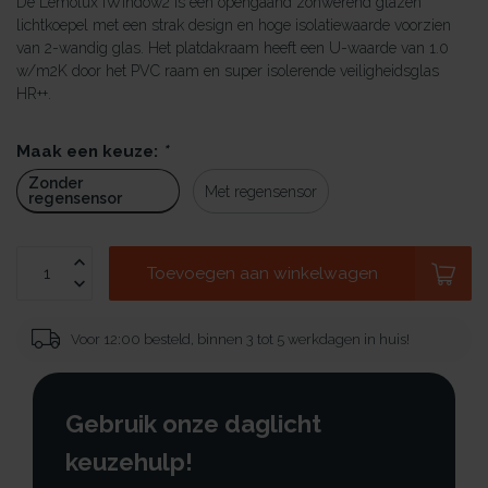
De Lemolux iWindow2 is een opengaand zonwerend glazen
lichtkoepel met een strak design en hoge isolatiewaarde voorzien
van 2-wandig glas. Het platdakraam heeft een U-waarde van 1.0
w/m2K door het PVC raam en super isolerende veiligheidsglas
HR++.
Maak een keuze:
*
Zonder
Met regensensor
regensensor
Toevoegen aan winkelwagen
Voor 12:00 besteld, binnen 3 tot 5 werkdagen in huis!
Gebruik onze daglicht
keuzehulp!