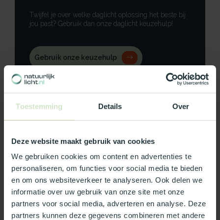
Twijfel je over welke daglicht oplossing het beste bij
jou past? Gebruik dan onze daglicht keuzehulp!
Gebruik onze keuzehulp
Neem contact op
Toestemming
Details
Over
Deze website maakt gebruik van cookies
Productomschrijving
We gebruiken cookies om content en advertenties te
Specificaties
personaliseren, om functies voor social media te bieden
en om ons websiteverkeer te analyseren. Ook delen we
informatie over uw gebruik van onze site met onze
Reviews
partners voor social media, adverteren en analyse. Deze
partners kunnen deze gegevens combineren met andere