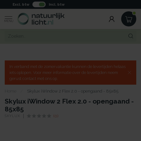
Excl. btw
Incl. btw
MENU
In verband met de zomervakantie kunnen de levertijden helaas
iets oplopen. Voor meer informatie over de levertijden neem
gerust contact met ons op.
Home
/
Skylux iWindow 2 Flex 2.0 - opengaand - 85x85
Skylux iWindow 2 Flex 2.0 - opengaand -
85x85
SKYLUX
(0)