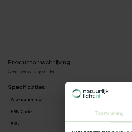
Productomschrijving
Geen informatie gevonden
Specificaties
Artikelnummer
iW2-MO-OG-he
EAN Code
5412970969594
Toestemming
SKU
96959