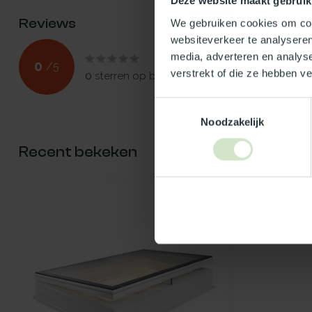
Deze website maakt gebruik
Reviews
We gebruiken cookies om cont
websiteverkeer te analyseren
media, adverteren en analys
0
/
5
verstrekt of die ze hebben v
0
sterren op basis van
0
beoordelingen
Toestemmingsselectie
Noodzakelijk
Recent bekeken