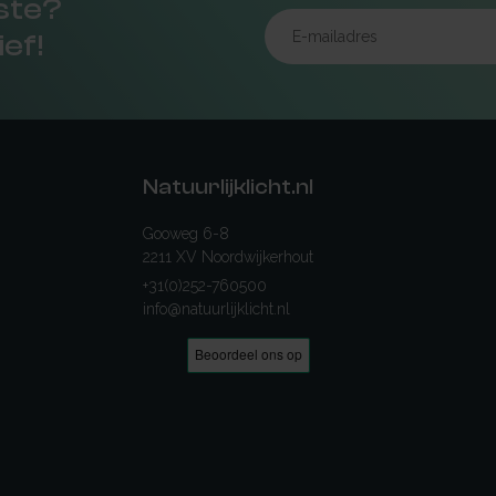
rste?
ief!
Natuurlijklicht.nl
Gooweg 6-8
2211 XV Noordwijkerhout
+31(0)252-760500
info@natuurlijklicht.nl