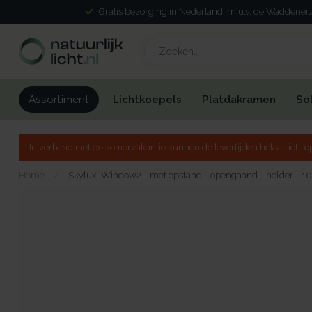
Gratis bezorging in Nederland, m.u.v. de Waddenei
Lichtkoepels
Platdakramen
So
Assortiment
In verband met de zomervakantie kunnen de levertijden helaas iets op
Home
/
Skylux iWindow2 - met opstand - opengaand - helder - 