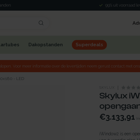
landen
99% uit voorraad l
Ad
lartubes
Dakopstanden
Superdeals
lopen. Voor meer informatie over de levertijden neem gerust contact met ons
100x180 - LED
SKYLUX
Skylux iW
opengaand
€3.133,91
In
iWindow2 is een open