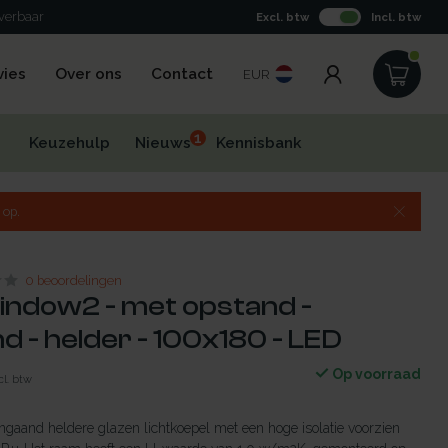
everbaar
Excl. btw
Incl. btw
vies
Over ons
Contact
EUR
1
Keuzehulp
Nieuws
Kennisbank
 op.
0 beoordelingen
indow2 - met opstand -
 - helder - 100x180 - LED
Op voorraad
cl. btw
gaand heldere glazen lichtkoepel met een hoge isolatie voorzien