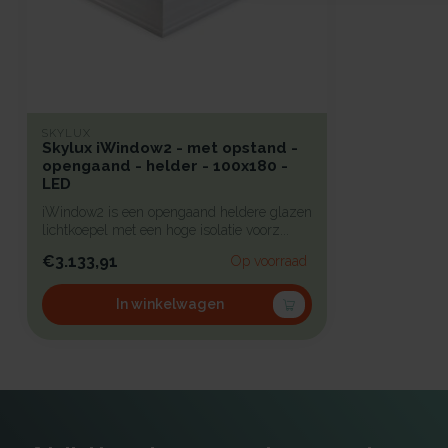
SKYLUX
Skylux iWindow2 - met opstand -
opengaand - helder - 100x180 -
LED
iWindow2 is een opengaand heldere glazen
lichtkoepel met een hoge isolatie voorz...
€3.133,91
Op voorraad
In winkelwagen