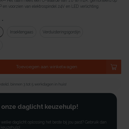
HR++ Het raam heeft een U-waarde van 1.0 w/m2K. gemonteerd op
en voorzien van elektrospindel 24V en LED verlichting.
:
*
g
Insektengaas
Verduisteringsgordijn
Toevoegen aan winkelwagen
steld, binnen 3 tot 5 werkdagen in huis!
 onze daglicht keuzehulp!
r welke daglicht oplossing het beste bij jou past? Gebruik dan
 keuzehulp!