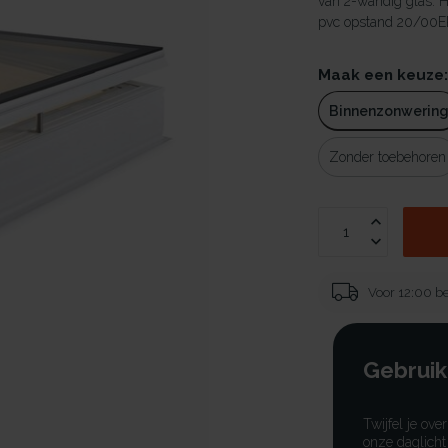
van 2-wandig glas. 
pvc opstand 20/00EP 
Maak een keuze
Binnenzonwerin
Zonder toebehoren
Voor 12:00 be
Gebruik
Twijfel je ove
onze daglicht