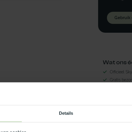
Gebruik
Wat ons é
Officieel Sk
Gratis bezo
99% uit voor
3-5 werkdag
lder10x180LED
Maak jouw
Details
TypeError: 
https://www.