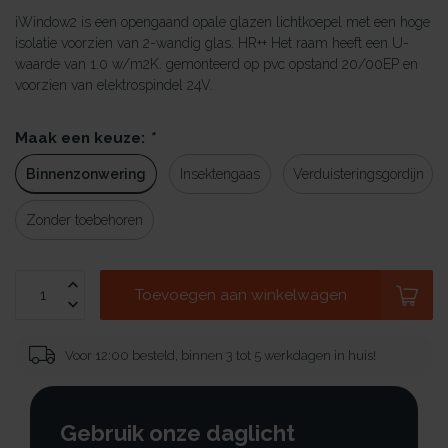
iWindow2 is een opengaand opale glazen lichtkoepel met een hoge
isolatie voorzien van 2-wandig glas. HR++ Het raam heeft een U-
waarde van 1.0 w/m2K. gemonteerd op pvc opstand 20/00EP en
voorzien van elektrospindel 24V.
Maak een keuze:
*
Binnenzonwering
Insektengaas
Verduisteringsgordijn
Zonder toebehoren
Toevoegen aan winkelwagen
Voor 12:00 besteld, binnen 3 tot 5 werkdagen in huis!
Gebruik onze daglicht