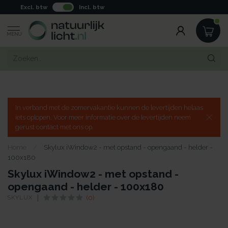
Excl. btw
Incl. btw
MENU
In verband met de zomervakantie kunnen de levertijden helaas
iets oplopen. Voor meer informatie over de levertijden neem
gerust contact met ons op.
Home
/
Skylux iWindow2 - met opstand - opengaand - helder -
100x180
Skylux iWindow2 - met opstand -
opengaand - helder - 100x180
SKYLUX
(0)