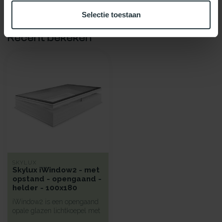
Selectie toestaan
Recent bekeken
SKYLUX
Skylux iWindow2 - met
opstand - opengaand -
helder - 100x180
iWindow2 is een opengaand
opale glazen lichtkoepel met
een hoge isolatie voorzie...