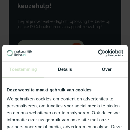
keuzehulp!
Twijfel je over welke daglicht oplossing het beste bij
jou past? Gebruik dan onze daglicht keuzehulp!
Gebruik onze keuzehulp
Neem contact op
Toestemming
Details
Over
Deze website maakt gebruik van cookies
Productomschrijving
We gebruiken cookies om content en advertenties te
personaliseren, om functies voor social media te bieden
Specificaties
en om ons websiteverkeer te analyseren. Ook delen we
informatie over uw gebruik van onze site met onze
partners voor social media, adverteren en analyse. Deze
Reviews