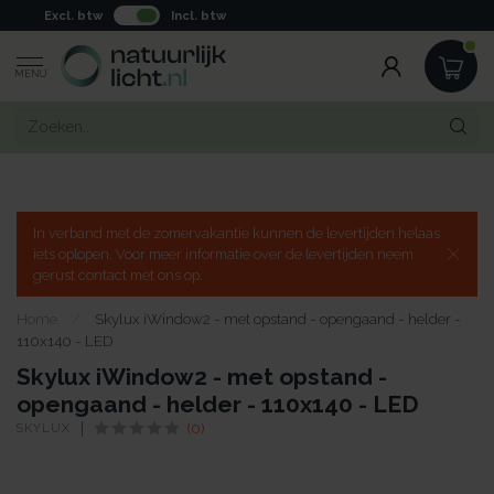
Excl. btw
Incl. btw
MENU
In verband met de zomervakantie kunnen de levertijden helaas
iets oplopen. Voor meer informatie over de levertijden neem
gerust contact met ons op.
Home
/
Skylux iWindow2 - met opstand - opengaand - helder -
110x140 - LED
Skylux iWindow2 - met opstand -
opengaand - helder - 110x140 - LED
SKYLUX
(0)