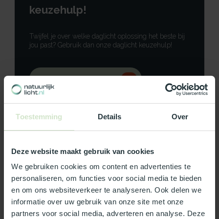
keuzehulp!
Twijfel je over welke daglicht oplossing het beste bij
jou past? Gebruik dan onze daglicht keuzehulp!
Gebruik onze keuzehulp
Neem contact op
Toestemming
Details
Over
Deze website maakt gebruik van cookies
Productomschrijving
We gebruiken cookies om content en advertenties te
personaliseren, om functies voor social media te bieden
Specificaties
en om ons websiteverkeer te analyseren. Ook delen we
informatie over uw gebruik van onze site met onze
partners voor social media, adverteren en analyse. Deze
Reviews