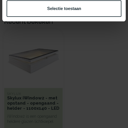
Selectie toestaan
Recent bekeken
SKYLUX
Skylux iWindow2 - met
opstand - opengaand -
helder - 1100x140 - LED
iWindow2 is een opengaand
heldere glazen lichtkoepel
met een hoge isolatie voorz...