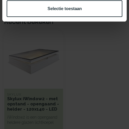
Selectie toestaan
Recent bekeken
SKYLUX
Skylux iWindow2 - met
opstand - opengaand -
helder - 120x140 - LED
iWindow2 is een opengaand
heldere glazen lichtkoepel
met een hoge isolatie voorz...