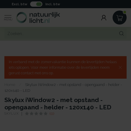
Excl. btw
Incl. btw
MENU
In verband met de zomervakantie kunnen de levertijden helaas
iets oplopen. Voor meer informatie over de levertijden neem
gerust contact met ons op.
Home
/
Skylux iWindow2 - met opstand - opengaand - helder -
120x140 - LED
Skylux iWindow2 - met opstand -
opengaand - helder - 120x140 - LED
SKYLUX
(0)