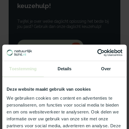
keuzehulp!
Twijfel je over welke daglicht oplossing het beste bij
jou past? Gebruik dan onze daglicht keuzehulp!
Gebruik onze keuzehulp
Neem contact op
Toestemming
Details
Over
Deze website maakt gebruik van cookies
Productomschrijving
We gebruiken cookies om content en advertenties te
personaliseren, om functies voor social media te bieden
Specificaties
en om ons websiteverkeer te analyseren. Ook delen we
informatie over uw gebruik van onze site met onze
partners voor social media, adverteren en analyse. Deze
Reviews