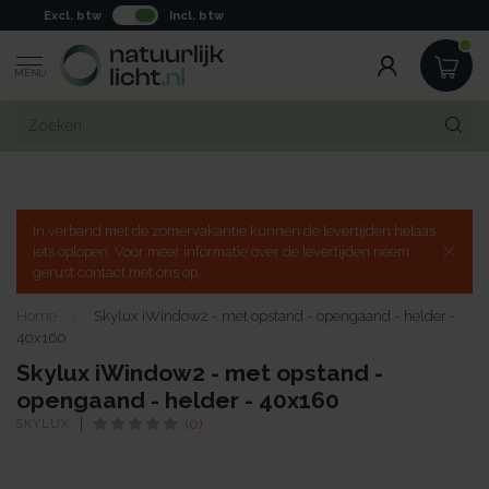
Excl. btw
Incl. btw
MENU
In verband met de zomervakantie kunnen de levertijden helaas
iets oplopen. Voor meer informatie over de levertijden neem
gerust contact met ons op.
Home
/
Skylux iWindow2 - met opstand - opengaand - helder -
40x160
Skylux iWindow2 - met opstand -
opengaand - helder - 40x160
SKYLUX
(0)