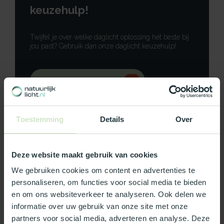
keuzehulp!
Twijfel je over welke daglicht oplossing het beste bij
jou past? Gebruik dan onze daglicht keuzehulp!
Gebruik onze keuzehulp
Neem contact op
Toestemming
Details
Over
Deze website maakt gebruik van cookies
Productomschrijving
We gebruiken cookies om content en advertenties te
personaliseren, om functies voor social media te bieden
Specificaties
en om ons websiteverkeer te analyseren. Ook delen we
informatie over uw gebruik van onze site met onze
partners voor social media, adverteren en analyse. Deze
Reviews