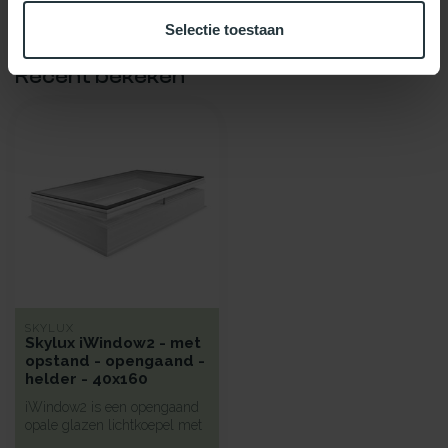
Selectie toestaan
Recent bekeken
SKYLUX
Skylux iWindow2 - met
opstand - opengaand -
helder - 40x160
iWindow2 is een opengaand
opale glazen lichtkoepel met
een hoge isolatie voorzie...