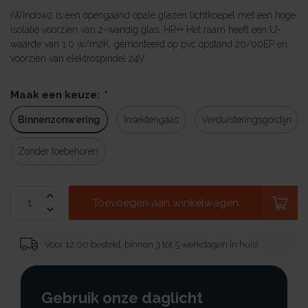
iWindow2 is een opengaand opale glazen lichtkoepel met een hoge
isolatie voorzien van 2-wandig glas. HR++ Het raam heeft een U-
waarde van 1.0 w/m2K. gemonteerd op pvc opstand 20/00EP en
voorzien van elektrospindel 24V.
Maak een keuze:
*
Binnenzonwering
Insektengaas
Verduisteringsgordijn
Zonder toebehoren
Toevoegen aan winkelwagen
Voor 12:00 besteld, binnen 3 tot 5 werkdagen in huis!
Gebruik onze daglicht