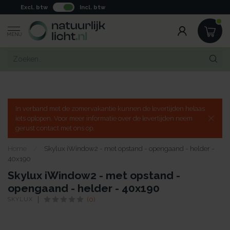
Excl. btw
Incl. btw
MENU
In verband met de zomervakantie kunnen de levertijden helaas
iets oplopen. Voor meer informatie over de levertijden neem
gerust contact met ons op.
Home
/
Skylux iWindow2 - met opstand - opengaand - helder -
40x190
Skylux iWindow2 - met opstand -
opengaand - helder - 40x190
SKYLUX
(0)