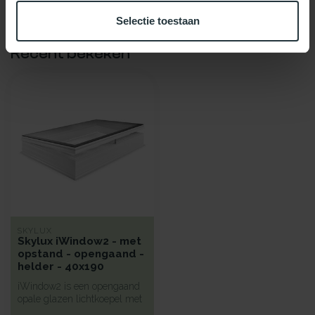
Selectie toestaan
Recent bekeken
SKYLUX
Skylux iWindow2 - met
opstand - opengaand -
helder - 40x190
iWindow2 is een opengaand
opale glazen lichtkoepel met
een hoge isolatie voorzie...