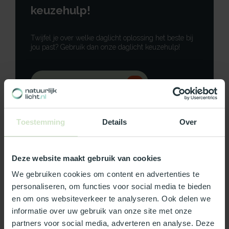
keuzehulp!
Twijfel je over welke daglicht oplossing het beste bij
jou past? Gebruik dan onze daglicht keuzehulp!
Gebruik onze keuzehulp
Neem contact op
Toestemming
Details
Over
Deze website maakt gebruik van cookies
Productomschrijving
We gebruiken cookies om content en advertenties te
personaliseren, om functies voor social media te bieden
Specificaties
en om ons websiteverkeer te analyseren. Ook delen we
informatie over uw gebruik van onze site met onze
partners voor social media, adverteren en analyse. Deze
Reviews