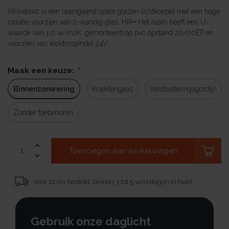
iWindow2 is een opengaand opale glazen lichtkoepel met een hoge
isolatie voorzien van 2-wandig glas. HR++ Het raam heeft een U-
waarde van 1.0 w/m2K. gemonteerd op pvc opstand 20/00EP en
voorzien van elektrospindel 24V.
Maak een keuze:
*
Binnenzonwering
Insektengaas
Verduisteringsgordijn
Zonder toebehoren
Toevoegen aan winkelwagen
Voor 12:00 besteld, binnen 3 tot 5 werkdagen in huis!
Gebruik onze daglicht