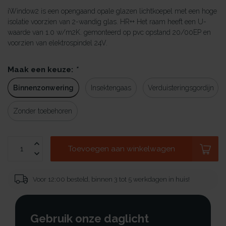
iWindow2 is een opengaand opale glazen lichtkoepel met een hoge
isolatie voorzien van 2-wandig glas. HR++ Het raam heeft een U-
waarde van 1.0 w/m2K. gemonteerd op pvc opstand 20/00EP en
voorzien van elektrospindel 24V.
Maak een keuze:
*
Binnenzonwering
Insektengaas
Verduisteringsgordijn
Zonder toebehoren
Toevoegen aan winkelwagen
Voor 12:00 besteld, binnen 3 tot 5 werkdagen in huis!
Gebruik onze daglicht