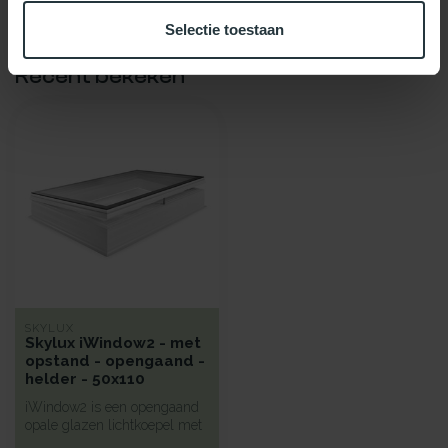
Selectie toestaan
Recent bekeken
SKYLUX
Skylux iWindow2 - met
opstand - opengaand -
helder - 50x110
iWindow2 is een opengaand
opale glazen lichtkoepel met
een hoge isolatie voorzie...