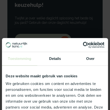
keuzehulp!
Twijfel je over welke daglicht oplossing het beste bij
jou past? Gebruik dan onze daglicht keuzehulp!
Gebruik onze keuzehulp
Neem contact op
Toestemming
Details
Over
Deze website maakt gebruik van cookies
Productomschrijving
We gebruiken cookies om content en advertenties te
personaliseren, om functies voor social media te bieden
Specificaties
en om ons websiteverkeer te analyseren. Ook delen we
informatie over uw gebruik van onze site met onze
partners voor social media, adverteren en analyse. Deze
Reviews