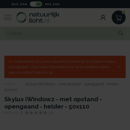
Excl. btw
Incl. btw
MENU
In verband met de zomervakantie kunnen de levertijden helaas
iets oplopen. Voor meer informatie over de levertijden neem
gerust contact met ons op.
Home
/
Skylux iWindow2 - met opstand - opengaand - helder -
50x110
Skylux iWindow2 - met opstand -
opengaand - helder - 50x110
SKYLUX
(0)