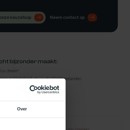
 onze keuzehulp
Neem contact op
cht bijzonder maakt:
ylux dealer!
rging in Nederland, m.u.v. de Waddeneilanden
raad leverbaar
en levertijd
 bestelling compleet!
Over
Failed to fetch
natuurlijklicht.nl/platdakramen/type-glas/helder/