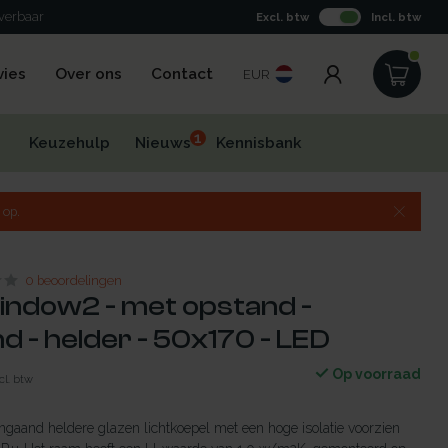
everbaar
Excl. btw
Incl. btw
vies
Over ons
Contact
EUR
1
Keuzehulp
Nieuws
Kennisbank
 op.
0 beoordelingen
indow2 - met opstand -
 - helder - 50x170 - LED
Op voorraad
cl. btw
gaand heldere glazen lichtkoepel met een hoge isolatie voorzien