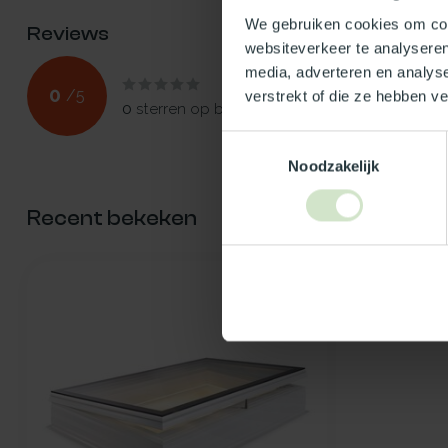
We gebruiken cookies om cont
Reviews
websiteverkeer te analyseren
media, adverteren en analys
0
/
5
verstrekt of die ze hebben v
0
sterren op basis van
0
beoordelingen
Toestemmingsselectie
Noodzakelijk
Recent bekeken