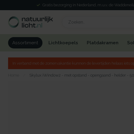
Gratis bezorging in Nederland, m.u.v. de Waddenei
Lichtkoepels
Platdakramen
So
Assortiment
In verband met de zomervakantie kunnen de levertijden helaas iets op
Home
/
Skylux iWindow2 - met opstand - opengaand - helder - 5