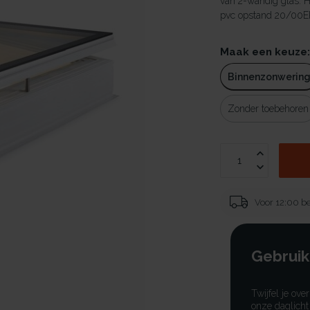
van 2-wandig glas. 
pvc opstand 20/00EP 
Maak een keuze
Binnenzonwerin
Zonder toebehoren
Voor 12:00 be
Gebruik
Twijfel je ove
onze daglicht