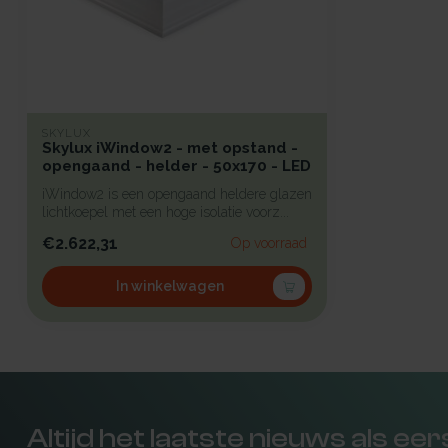
SKYLUX
Skylux iWindow2 - met opstand -
opengaand - helder - 50x170 - LED
iWindow2 is een opengaand heldere glazen
lichtkoepel met een hoge isolatie voorz...
€2.622,31
Op voorraad
In winkelwagen
Altijd het laatste nieuws als ee