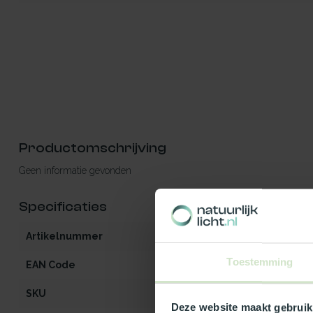
Productomschrijving
Geen informatie gevonden
Specificaties
Artikelnummer
iW2-MO-OG-he
Toestemming
EAN Code
5412970969143
SKU
96914
Deze website maakt gebruik