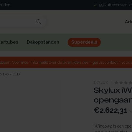
landen
99% uit voorraad l
Ad
lartubes
Dakopstanden
Superdeals
lopen. Voor meer informatie over de levertijden neem gerust contact met ons
0x170 - LED
SKYLUX
Skylux iW
opengaand
€2.622,31
In
iWindow2 is een open