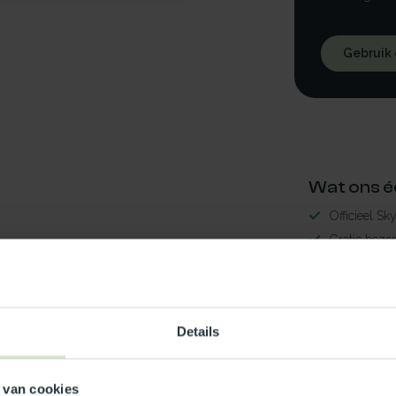
Gebruik
Wat ons é
Officieel Sk
Gratis bezo
99% uit voor
3-5 werkdag
lder50x170LED
Maak jouw
Details
TypeError: 
 van cookies
https://www.