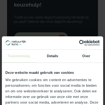
keuzehulp!
Twijfel je over welke daglicht oplossing het beste bij
jou past? Gebruik dan onze daglicht keuzehulp!
Gebruik onze keuzehulp
Neem contact op
Toestemming
Details
Over
Deze website maakt gebruik van cookies
Productomschrijving
We gebruiken cookies om content en advertenties te
personaliseren, om functies voor social media te bieden
Specificaties
en om ons websiteverkeer te analyseren. Ook delen we
informatie over uw gebruik van onze site met onze
partners voor social media, adverteren en analyse. Deze
Reviews