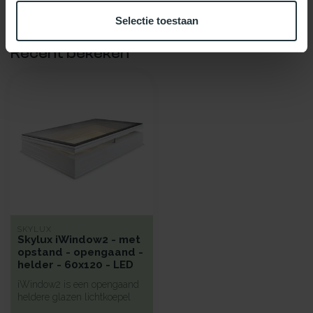
Selectie toestaan
Recent bekeken
SKYLUX
Skylux iWindow2 - met
opstand - opengaand -
helder - 60x120 - LED
iWindow2 is een opengaand
heldere glazen lichtkoepel
met een hoge isolatie voorz...