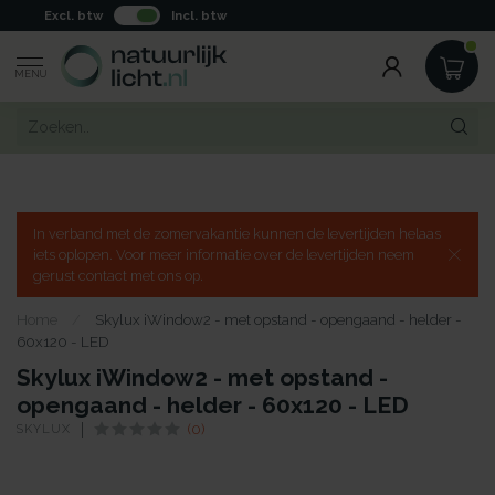
Excl. btw
Incl. btw
MENU
In verband met de zomervakantie kunnen de levertijden helaas
iets oplopen. Voor meer informatie over de levertijden neem
gerust contact met ons op.
Home
/
Skylux iWindow2 - met opstand - opengaand - helder -
60x120 - LED
Skylux iWindow2 - met opstand -
opengaand - helder - 60x120 - LED
SKYLUX
(0)