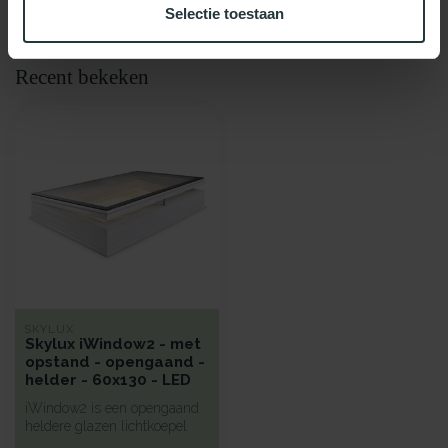
Selectie toestaan
Recent bekeken
SKYLUX
Skylux iWindow2 - met
opstand - opengaand -
helder - 60x130 - LED
iWindow2 is een opengaand
heldere glazen lichtkoepel
met een hoge isolatie voorz...