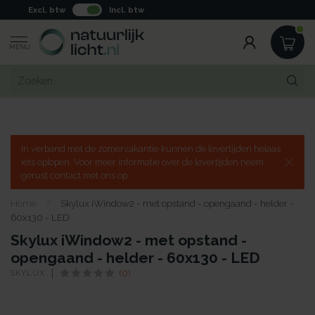
Excl. btw
Incl. btw
MENU
In verband met de zomervakantie kunnen de levertijden helaas
iets oplopen. Voor meer informatie over de levertijden neem
gerust contact met ons op.
Home
/
Skylux iWindow2 - met opstand - opengaand - helder -
60x130 - LED
Skylux iWindow2 - met opstand -
opengaand - helder - 60x130 - LED
SKYLUX
(0)