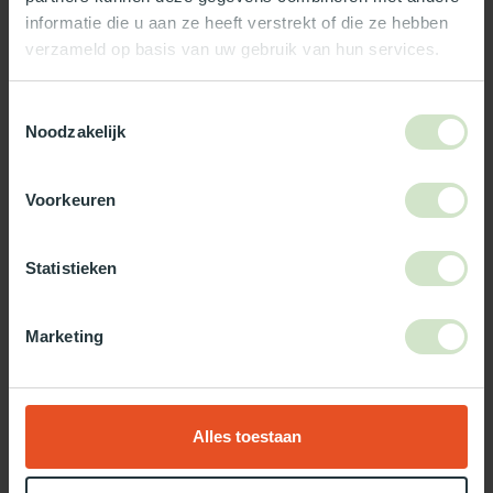
informatie die u aan ze heeft verstrekt of die ze hebben
verzameld op basis van uw gebruik van hun services.
Wat ons écht bijzonder maakt:
Officieel Skylux dealer!
Toestemmingsselectie
Noodzakelijk
Gratis bezorging in Nederland, m.u.v. de Waddeneilanden
99% uit voorraad leverbaar
3-5 werkdagen levertijd
Voorkeuren
Maak jouw bestelling compleet!
Statistieken
TypeError: Failed to fetch
https://www.natuurlijklicht.nl/platdakramen/type-
Marketing
glas/helder/
Alles toestaan
Gebruik onze daglicht keuzehulp!
Twijfel je over welke daglicht oplossing het beste bij jou past?
Gebruik dan onze daglicht keuzehulp!