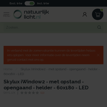
Excl. btw
Incl. btw
MENU
In verband met de zomervakantie kunnen de levertijden helaas
iets oplopen. Voor meer informatie over de levertijden neem
gerust contact met ons op.
Home
/
Skylux iWindow2 - met opstand - opengaand - helder -
60x180 - LED
Skylux iWindow2 - met opstand -
opengaand - helder - 60x180 - LED
SKYLUX
(0)