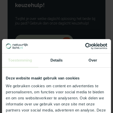
keuzehulp!
Twijfel je over welke daglicht oplossing het beste bij
jou past? Gebruik dan onze daglicht keuzehulp!
Gebruik onze keuzehulp
Neem contact op
Toestemming
Details
Over
Deze website maakt gebruik van cookies
Productomschrijving
We gebruiken cookies om content en advertenties te
personaliseren, om functies voor social media te bieden
Specificaties
en om ons websiteverkeer te analyseren. Ook delen we
informatie over uw gebruik van onze site met onze
partners voor social media, adverteren en analyse. Deze
Reviews