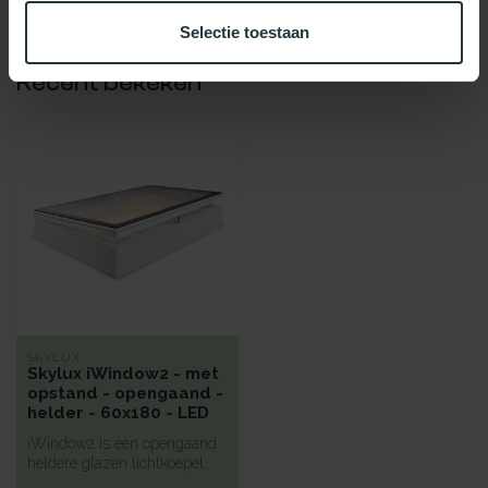
Selectie toestaan
Recent bekeken
SKYLUX
Skylux iWindow2 - met
opstand - opengaand -
helder - 60x180 - LED
iWindow2 is een opengaand
heldere glazen lichtkoepel
met een hoge isolatie voorz...