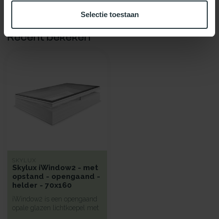
Selectie toestaan
Recent bekeken
SKYLUX
Skylux iWindow2 - met
opstand - opengaand -
helder - 70x160
iWindow2 is een opengaand
opale glazen lichtkoepel met
een hoge isolatie voorzie...