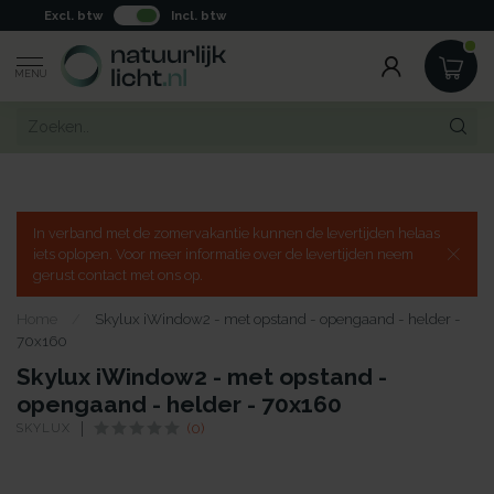
Excl. btw
Incl. btw
MENU
In verband met de zomervakantie kunnen de levertijden helaas
iets oplopen. Voor meer informatie over de levertijden neem
gerust contact met ons op.
Home
/
Skylux iWindow2 - met opstand - opengaand - helder -
70x160
Skylux iWindow2 - met opstand -
opengaand - helder - 70x160
SKYLUX
(0)