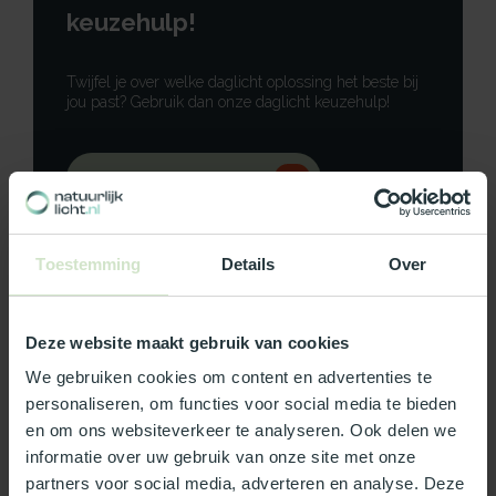
keuzehulp!
Twijfel je over welke daglicht oplossing het beste bij
jou past? Gebruik dan onze daglicht keuzehulp!
Gebruik onze keuzehulp
Neem contact op
Toestemming
Details
Over
Deze website maakt gebruik van cookies
Productomschrijving
We gebruiken cookies om content en advertenties te
personaliseren, om functies voor social media te bieden
Specificaties
en om ons websiteverkeer te analyseren. Ook delen we
informatie over uw gebruik van onze site met onze
partners voor social media, adverteren en analyse. Deze
Reviews