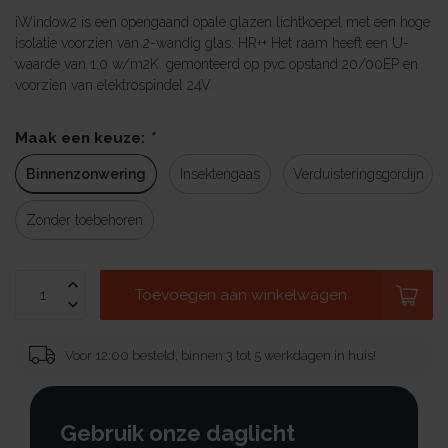
iWindow2 is een opengaand opale glazen lichtkoepel met een hoge
isolatie voorzien van 2-wandig glas. HR++ Het raam heeft een U-
waarde van 1.0 w/m2K. gemonteerd op pvc opstand 20/00EP en
voorzien van elektrospindel 24V.
Maak een keuze:
*
Binnenzonwering
Insektengaas
Verduisteringsgordijn
Zonder toebehoren
Toevoegen aan winkelwagen
Voor 12:00 besteld, binnen 3 tot 5 werkdagen in huis!
Gebruik onze daglicht