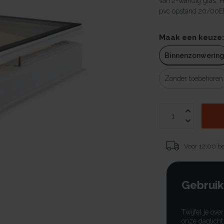
van 2-wandig glas. 
pvc opstand 20/00EP 
Maak een keuze
Binnenzonwerin
Zonder toebehoren
Voor 12:00 be
Gebruik
Twijfel je ove
onze daglicht