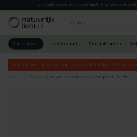
Gratis bezorging in Nederland, m.u.v. de Waddenei
Lichtkoepels
Platdakramen
So
Assortiment
In verband met de zomervakantie kunnen de levertijden helaas iets op
Home
/
Skylux iWindow2 - met opstand - opengaand - helder - 7