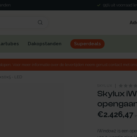
landen
99% uit voorraad l
Ad
lartubes
Dakopstanden
Superdeals
lopen. Voor meer informatie over de levertijden neem gerust contact met ons
5x10x5 - LED
SKYLUX
Skylux iW
opengaand
€2.426,47
I
iWindow2 is een open