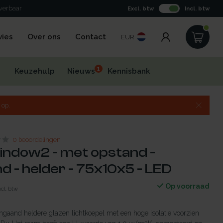
everbaar
Excl. btw
Incl. btw
vies
Over ons
Contact
EUR
1
Keuzehulp
Nieuws
Kennisbank
 op.
0 beoordelingen
indow2 - met opstand -
 - helder - 75x10x5 - LED
Op voorraad
ncl. btw
gaand heldere glazen lichtkoepel met een hoge isolatie voorzien