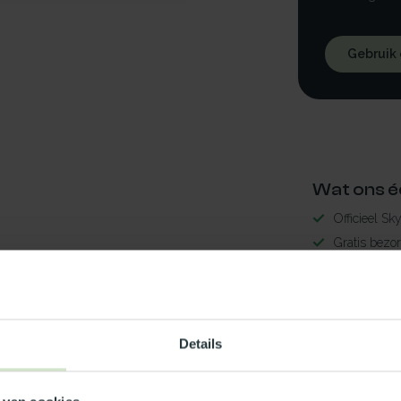
Gebruik
Wat ons é
Officieel Sk
Gratis bezo
99% uit voor
3-5 werkdag
lder75x10x5LED
Maak jouw
Details
TypeError: 
https://www.