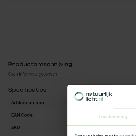
Productomschrijving
Geen informatie gevonden
Specificaties
Artikelnummer
iW2-MO-OG-he
EAN Code
5412970969341
Toestemming
SKU
96934