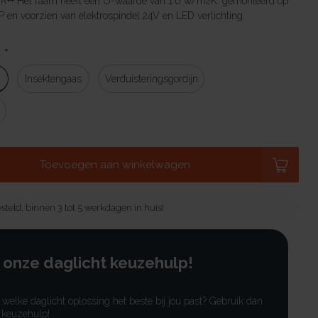
HR++ Het raam heeft een U-waarde van 1.0 w/m2K. gemonteerd op
en voorzien van elektrospindel 24V en LED verlichting.
:
*
g
Insektengaas
Verduisteringsgordijn
Toevoegen aan winkelwagen
steld, binnen 3 tot 5 werkdagen in huis!
 onze daglicht keuzehulp!
r welke daglicht oplossing het beste bij jou past? Gebruik dan
 keuzehulp!