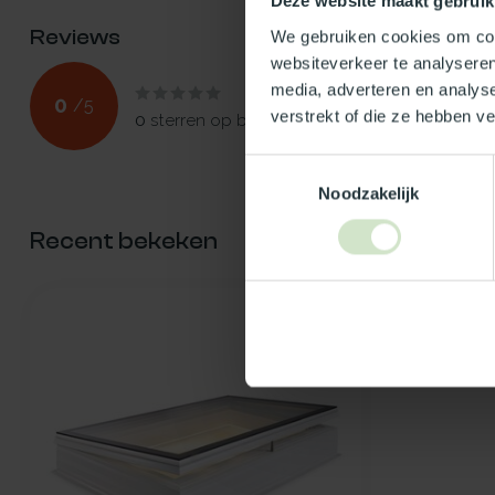
Deze website maakt gebruik
Reviews
We gebruiken cookies om cont
websiteverkeer te analyseren
media, adverteren en analys
0
/
5
verstrekt of die ze hebben v
0
sterren op basis van
0
beoordelingen
Toestemmingsselectie
Noodzakelijk
Recent bekeken