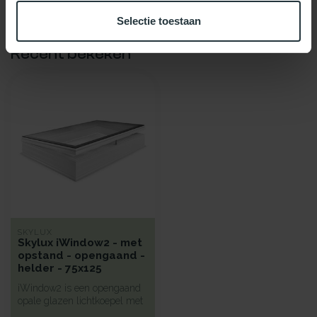
Selectie toestaan
Recent bekeken
SKYLUX
Skylux iWindow2 - met
opstand - opengaand -
helder - 75x125
iWindow2 is een opengaand
opale glazen lichtkoepel met
een hoge isolatie voorzie...