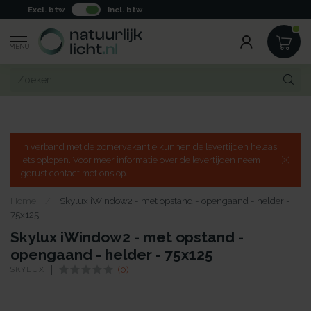
Excl. btw
Incl. btw
MENU
In verband met de zomervakantie kunnen de levertijden helaas
iets oplopen. Voor meer informatie over de levertijden neem
gerust contact met ons op.
Home
/
Skylux iWindow2 - met opstand - opengaand - helder -
75x125
Skylux iWindow2 - met opstand -
opengaand - helder - 75x125
SKYLUX
(0)