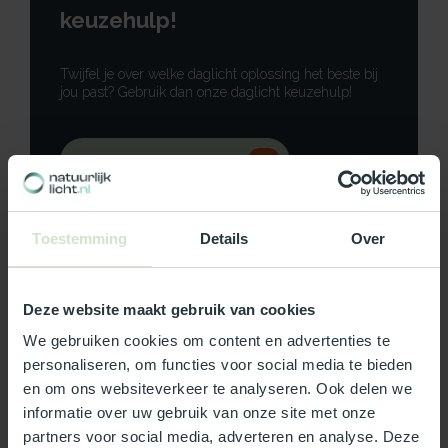
keuzehulp!
Twijfel je over welke daglicht oplossing het beste bij
jou past? Gebruik dan onze daglicht keuzehulp!
Gebruik onze keuzehulp
Neem contact op
Toestemming
Details
Over
Deze website maakt gebruik van cookies
Productomschrijving
We gebruiken cookies om content en advertenties te
personaliseren, om functies voor social media te bieden
Specificaties
en om ons websiteverkeer te analyseren. Ook delen we
informatie over uw gebruik van onze site met onze
partners voor social media, adverteren en analyse. Deze
Reviews