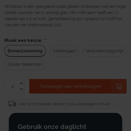
iWindow2 is een opengaand opale glazen lichtkoepel met een hoge
isolatie voorzien van 2-wandig glas. HR++ Het raam heeft een U-
waarde van 1.0 w/m2K. gemonteerd op pvc opstand 20/00EP en
voorzien van elektrospindel 24V.
Maak een keuze:
*
Binnenzonwering
Insektengaas
Verduisteringsgordijn
Zonder toebehoren
Toevoegen aan winkelwagen
Voor 12:00 besteld, binnen 3 tot 5 werkdagen in huis!
Gebruik onze daglicht