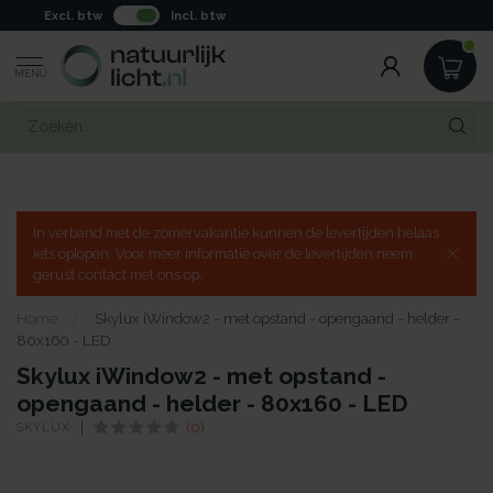
Excl. btw
Incl. btw
MENU
In verband met de zomervakantie kunnen de levertijden helaas
iets oplopen. Voor meer informatie over de levertijden neem
gerust contact met ons op.
Home
/
Skylux iWindow2 - met opstand - opengaand - helder -
80x160 - LED
Skylux iWindow2 - met opstand -
opengaand - helder - 80x160 - LED
SKYLUX
(0)