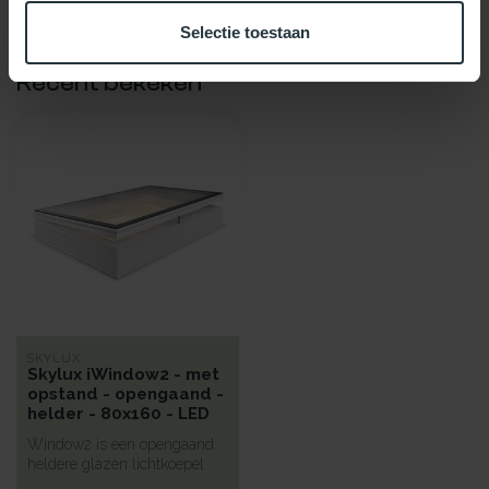
Selectie toestaan
Recent bekeken
SKYLUX
Skylux iWindow2 - met
opstand - opengaand -
helder - 80x160 - LED
Window2 is een opengaand
heldere glazen lichtkoepel
met een hoge isolatie voorzi...