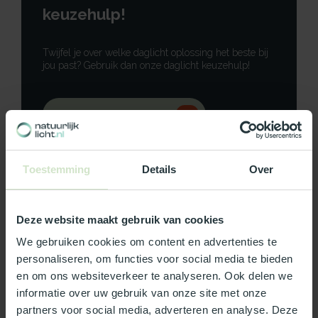
keuzehulp!
Twijfel je over welke daglicht oplossing het beste bij
jou past? Gebruik dan onze daglicht keuzehulp!
Gebruik onze keuzehulp
Neem contact op
Toestemming
Details
Over
Deze website maakt gebruik van cookies
Productomschrijving
We gebruiken cookies om content en advertenties te
personaliseren, om functies voor social media te bieden
Specificaties
en om ons websiteverkeer te analyseren. Ook delen we
informatie over uw gebruik van onze site met onze
partners voor social media, adverteren en analyse. Deze
Reviews