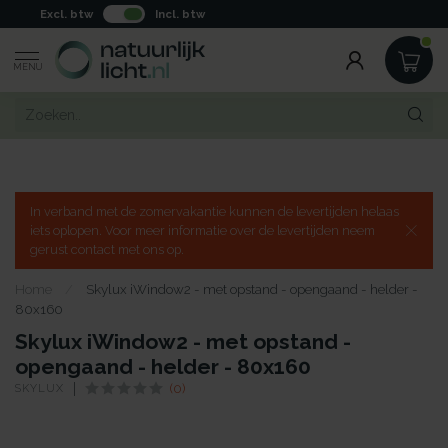
Excl. btw
Incl. btw
MENU
In verband met de zomervakantie kunnen de levertijden helaas
iets oplopen. Voor meer informatie over de levertijden neem
gerust contact met ons op.
Home
/
Skylux iWindow2 - met opstand - opengaand - helder -
80x160
Skylux iWindow2 - met opstand -
opengaand - helder - 80x160
SKYLUX
(0)