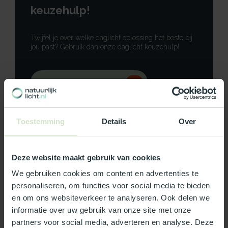
keuzehulp!
Twijfel je over welke daglicht oplossing het beste bij
jou past? Gebruik dan onze daglicht keuzehulp!
Gebruik onze keuzehulp
Neem contact op
Toestemming
Details
Over
Deze website maakt gebruik van cookies
Productomschrijving
We gebruiken cookies om content en advertenties te
personaliseren, om functies voor social media te bieden
Specificaties
en om ons websiteverkeer te analyseren. Ook delen we
informatie over uw gebruik van onze site met onze
partners voor social media, adverteren en analyse. Deze
Reviews