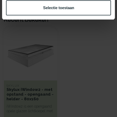
Selectie toestaan
Recent bekeken
SKYLUX
Skylux iWindow2 - met
opstand - opengaand -
helder - 80x160
iWindow2 is een opengaand
opale glazen lichtkoepel met
een hoge isolatie voorzie...