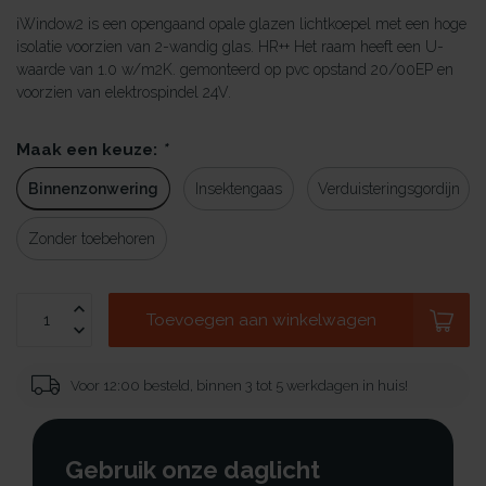
iWindow2 is een opengaand opale glazen lichtkoepel met een hoge
isolatie voorzien van 2-wandig glas. HR++ Het raam heeft een U-
waarde van 1.0 w/m2K. gemonteerd op pvc opstand 20/00EP en
voorzien van elektrospindel 24V.
Maak een keuze:
*
Binnenzonwering
Insektengaas
Verduisteringsgordijn
Zonder toebehoren
Toevoegen aan winkelwagen
Voor 12:00 besteld, binnen 3 tot 5 werkdagen in huis!
Gebruik onze daglicht