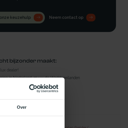
 onze keuzehulp
Neem contact op
cht bijzonder maakt:
ylux dealer!
rging in Nederland, m.u.v. de Waddeneilanden
raad leverbaar
en levertijd
 bestelling compleet!
Over
Failed to fetch
natuurlijklicht.nl/platdakramen/type-glas/helder/