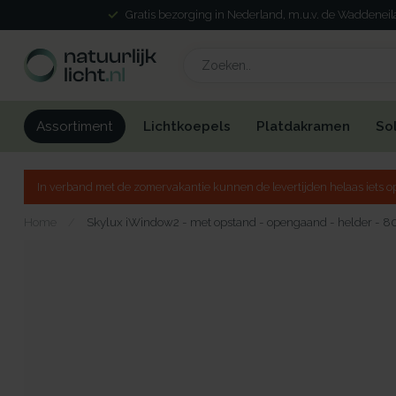
Gratis bezorging in Nederland, m.u.v. de Waddenei
Lichtkoepels
Platdakramen
So
Assortiment
In verband met de zomervakantie kunnen de levertijden helaas iets op
Home
/
Skylux iWindow2 - met opstand - opengaand - helder - 