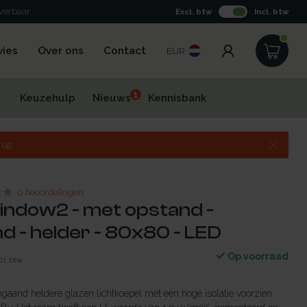
everbaar
Excl. btw
Incl. btw
vies
Over ons
Contact
EUR
1
Keuzehulp
Nieuws
Kennisbank
 op.
0 beoordelingen
indow2 - met opstand -
 - helder - 80x80 - LED
Op voorraad
cl. btw
aand heldere glazen lichtkoepel met een hoge isolatie voorzien