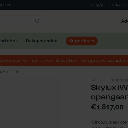
landen
99% uit voorraad l
Ad
lartubes
Dakopstanden
Superdeals
lopen. Voor meer informatie over de levertijden neem gerust contact met ons
80x80 - LED
SKYLUX
Skylux iW
opengaand
€1.817,00
In
Window2 is een openg