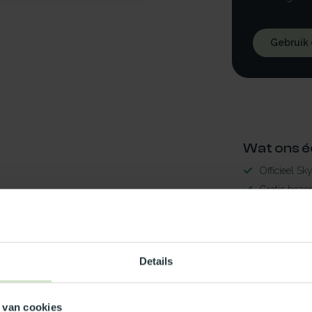
Gebruik
Wat ons é
Officieel Sk
Gratis bezo
99% uit voor
3-5 werkdag
lder80x80LED
Maak jouw
Details
5
TypeError: 
 van cookies
https://www.