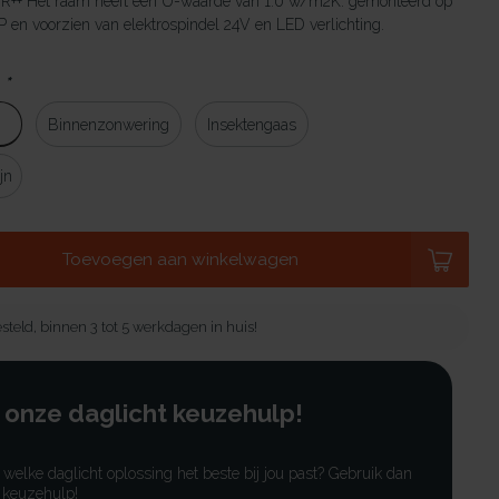
HR++ Het raam heeft een U-waarde van 1.0 w/m2K. gemonteerd op
en voorzien van elektrospindel 24V en LED verlichting.
:
*
Binnenzonwering
Insektengaas
jn
Toevoegen aan winkelwagen
steld, binnen 3 tot 5 werkdagen in huis!
 onze daglicht keuzehulp!
r welke daglicht oplossing het beste bij jou past? Gebruik dan
 keuzehulp!