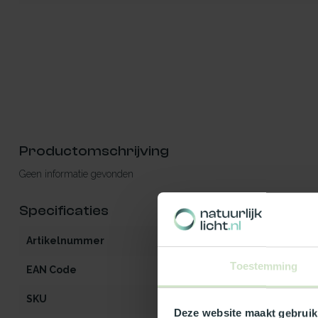
Productomschrijving
Geen informatie gevonden
Specificaties
Artikelnummer
iW2-MO-OG-he
Toestemming
EAN Code
541297096866
SKU
96866
Deze website maakt gebruik