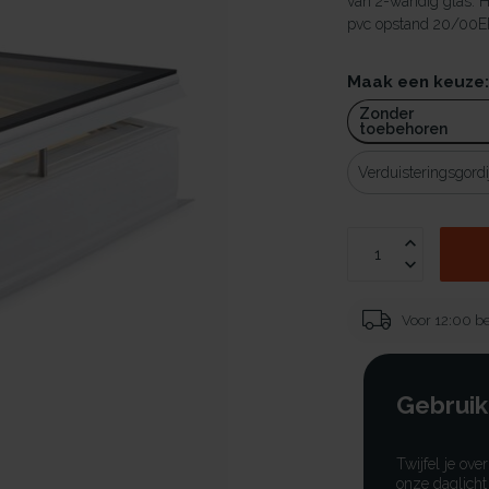
van 2-wandig glas. 
pvc opstand 20/00EP 
Maak een keuze
Zonder
toebehoren
Verduisteringsgordi
Voor 12:00 be
Gebruik
Twijfel je ove
onze daglicht