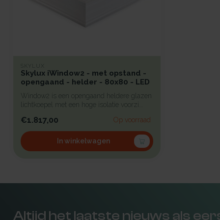
SKYLUX
Skylux iWindow2 - met opstand -
opengaand - helder - 80x80 - LED
Window2 is een opengaand heldere glazen
lichtkoepel met een hoge isolatie voorzi...
€1.817,00
Op voorraad
In winkelwagen
Altijd het laatste nieuws als ee