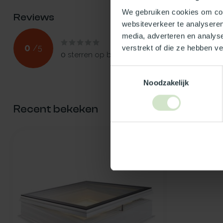
We gebruiken cookies om cont
Reviews
websiteverkeer te analyseren
media, adverteren en analys
0
/
5
verstrekt of die ze hebben v
0
sterren op basis van
0
beoordelingen
Toestemmingsselectie
Noodzakelijk
Recent bekeken