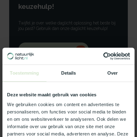
keuzehulp!
Twijfel je over welke daglicht oplossing het beste bij
jou past? Gebruik dan onze daglicht keuzehulp!
Gebruik onze keuzehulp
Neem contact op
Toestemming
Details
Over
Deze website maakt gebruik van cookies
Productomschrijving
We gebruiken cookies om content en advertenties te
personaliseren, om functies voor social media te bieden
Specificaties
en om ons websiteverkeer te analyseren. Ook delen we
informatie over uw gebruik van onze site met onze
partners voor social media, adverteren en analyse. Deze
Reviews