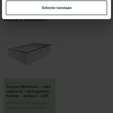
Selectie toestaan
Recent bekeken
SKYLUX
Skylux iWindow2 - met
opstand - opengaand -
helder - 90x150 - LED
Window2 is een opengaand
heldere glazen lichtkoepel
met een hoge isolatie voorzi...