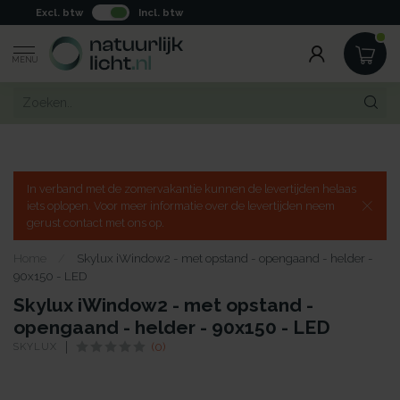
Excl. btw
Incl. btw
MENU
In verband met de zomervakantie kunnen de levertijden helaas
iets oplopen. Voor meer informatie over de levertijden neem
gerust contact met ons op.
Home
/
Skylux iWindow2 - met opstand - opengaand - helder -
90x150 - LED
Skylux iWindow2 - met opstand -
opengaand - helder - 90x150 - LED
SKYLUX
(0)