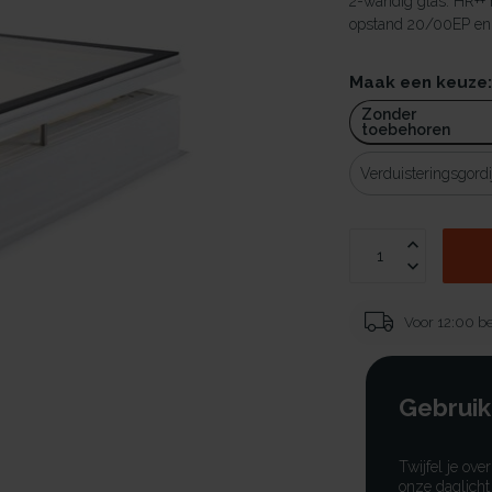
2-wandig glas. HR++
opstand 20/00EP en v
Maak een keuze
Zonder
toebehoren
Verduisteringsgordi
Voor 12:00 be
Gebruik
Twijfel je ove
onze daglicht