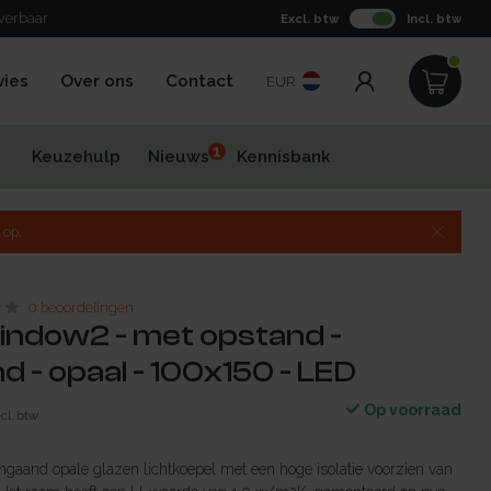
everbaar
Excl. btw
Incl. btw
vies
Over ons
Contact
EUR
1
Keuzehulp
Nieuws
Kennisbank
 op.
0 beoordelingen
indow2 - met opstand -
 - opaal - 100x150 - LED
Op voorraad
ncl. btw
gaand opale glazen lichtkoepel met een hoge isolatie voorzien van