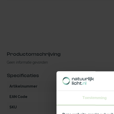
Productomschrijving
Geen informatie gevonden
Specificaties
Artikelnummer
iW2-MO-OG-op
EAN Code
541297087033
Toestemming
SKU
87033