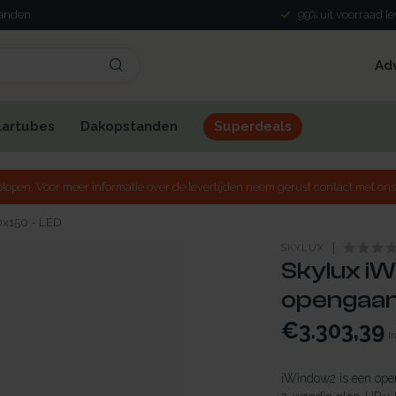
landen
99% uit voorraad l
Ad
lartubes
Dakopstanden
Superdeals
lopen. Voor meer informatie over de levertijden neem gerust contact met ons
0x150 - LED
SKYLUX
Skylux iW
opengaand
€3.303,39
I
iWindow2 is een open