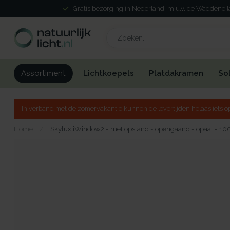
Gratis bezorging in Nederland, m.u.v. de Waddenei
Lichtkoepels
Platdakramen
So
Assortiment
In verband met de zomervakantie kunnen de levertijden helaas iets op
Home
/
Skylux iWindow2 - met opstand - opengaand - opaal - 10