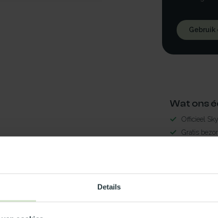
Gebruik
Wat ons é
Officieel Sk
Gratis bezo
99% uit voor
3-5 werkdag
aal10x150LED
Maak jouw
3
Details
TypeError: 
https://www.