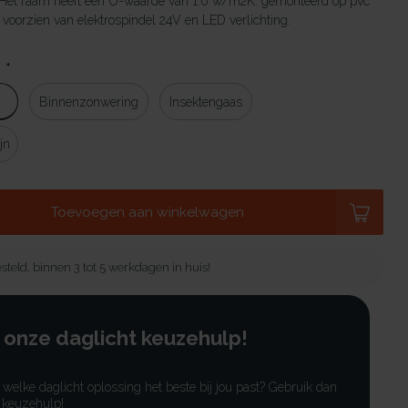
 Het raam heeft een U-waarde van 1.0 w/m2K. gemonteerd op pvc
oorzien van elektrospindel 24V en LED verlichting.
:
*
Binnenzonwering
Insektengaas
jn
Toevoegen aan winkelwagen
steld, binnen 3 tot 5 werkdagen in huis!
 onze daglicht keuzehulp!
r welke daglicht oplossing het beste bij jou past? Gebruik dan
 keuzehulp!