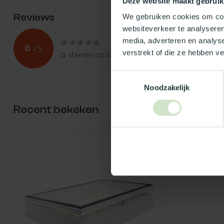
Deze website maakt gebruik
Reviews
We gebruiken cookies om cont
websiteverkeer te analyseren
media, adverteren en analys
0
/
5
verstrekt of die ze hebben v
0
sterren op basis van
0
beoordelingen
Toestemmingsselectie
Noodzakelijk
Recent bekeken