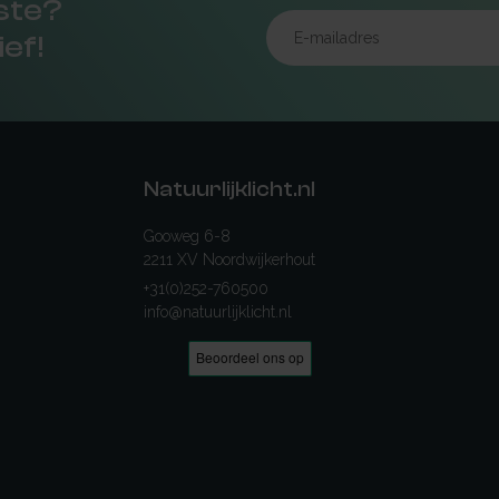
rste?
ief!
Natuurlijklicht.nl
Gooweg 6-8
2211 XV Noordwijkerhout
+31(0)252-760500
info@natuurlijklicht.nl