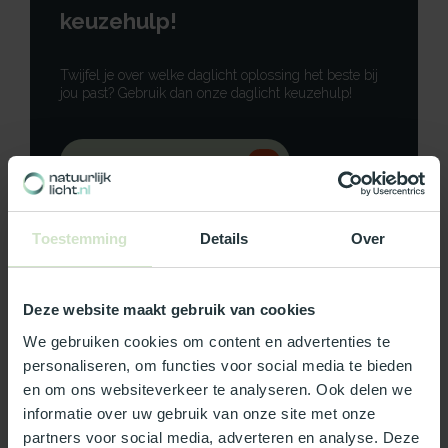
keuzehulp!
Twijfel je over welke daglicht oplossing het beste bij
jou past? Gebruik dan onze daglicht keuzehulp!
Gebruik onze keuzehulp
Neem contact op
Toestemming
Details
Over
Deze website maakt gebruik van cookies
Productomschrijving
We gebruiken cookies om content en advertenties te
personaliseren, om functies voor social media te bieden
Specificaties
en om ons websiteverkeer te analyseren. Ook delen we
informatie over uw gebruik van onze site met onze
partners voor social media, adverteren en analyse. Deze
Reviews