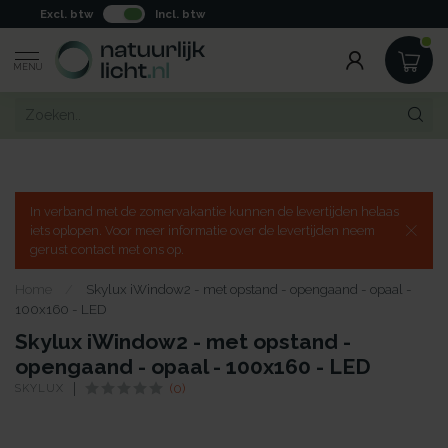
Excl. btw
Incl. btw
MENU
In verband met de zomervakantie kunnen de levertijden helaas
iets oplopen. Voor meer informatie over de levertijden neem
gerust contact met ons op.
Home
/
Skylux iWindow2 - met opstand - opengaand - opaal -
100x160 - LED
Skylux iWindow2 - met opstand -
opengaand - opaal - 100x160 - LED
SKYLUX
(0)