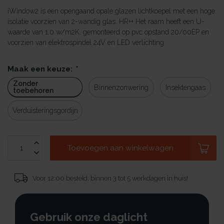
iWindow2 is een opengaand opale glazen lichtkoepel met een hoge
isolatie voorzien van 2-wandig glas. HR++ Het raam heeft een U-
waarde van 1.0 w/m2K. gemonteerd op pvc opstand 20/00EP en
voorzien van elektrospindel 24V en LED verlichting.
Maak een keuze:
*
Zonder
Binnenzonwering
Insektengaas
toebehoren
Verduisteringsgordijn
Toevoegen aan winkelwagen
Voor 12:00 besteld, binnen 3 tot 5 werkdagen in huis!
Gebruik onze daglicht