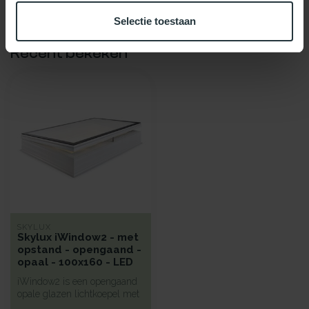
Selectie toestaan
Recent bekeken
SKYLUX
Skylux iWindow2 - met
opstand - opengaand -
opaal - 100x160 - LED
iWindow2 is een opengaand
opale glazen lichtkoepel met
een hoge isolatie voorzie...