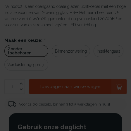
iWindow2 is een opengaand opale glazen lichtkoepel met een hoge
isolatie voorzien van 2-wandig glas. HR++ Het raam heeft een U-
waarde van 1.0 w/m2K. gemonteerd op pvc opstand 20/00EP en
voorzien van elektrospindel 24V en LED verlichting.
Maak een keuze:
*
Zonder
Binnenzonwering
Insektengaas
toebehoren
Verduisteringsgordijn
Toevoegen aan winkelwagen
Voor 12:00 besteld, binnen 3 tot 5 werkdagen in huis!
Gebruik onze daglicht