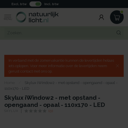
Excl. btw
Incl. btw
MENU
In verband met de zomervakantie kunnen de levertijden helaas
iets oplopen. Voor meer informatie over de levertijden neem
gerust contact met ons op.
Home
/
Skylux iWindow2 - met opstand - opengaand - opaal -
110x170 - LED
Skylux iWindow2 - met opstand -
opengaand - opaal - 110x170 - LED
SKYLUX
(0)