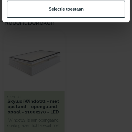
Selectie toestaan
Recent bekeken
SKYLUX
Skylux iWindow2 - met
opstand - opengaand -
opaal - 1100x170 - LED
iWindow2 is een opengaand
opale glazen lichtkoepel met
een hoge isolatie voorzie...