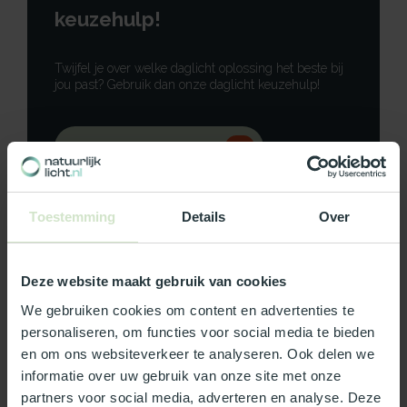
keuzehulp!
Twijfel je over welke daglicht oplossing het beste bij
jou past? Gebruik dan onze daglicht keuzehulp!
Gebruik onze keuzehulp
Neem contact op
Toestemming
Details
Over
Deze website maakt gebruik van cookies
Productomschrijving
We gebruiken cookies om content en advertenties te
personaliseren, om functies voor social media te bieden
Specificaties
en om ons websiteverkeer te analyseren. Ook delen we
informatie over uw gebruik van onze site met onze
partners voor social media, adverteren en analyse. Deze
Reviews