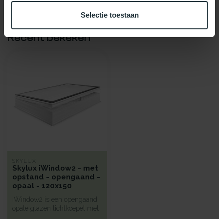
Selectie toestaan
Recent bekeken
SKYLUX
Skylux iWindow2 - met
opstand - opengaand -
opaal - 120x150
iWindow2 is een opengaand
opale glazen lichtkoepel met
een hoge isolatie voorzie...