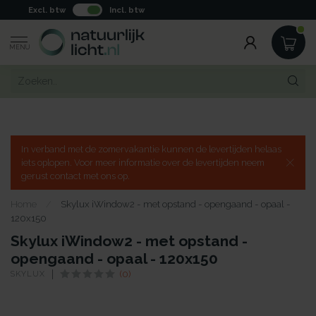
Excl. btw
Incl. btw
MENU
In verband met de zomervakantie kunnen de levertijden helaas
iets oplopen. Voor meer informatie over de levertijden neem
gerust contact met ons op.
Home
/
Skylux iWindow2 - met opstand - opengaand - opaal -
120x150
Skylux iWindow2 - met opstand -
opengaand - opaal - 120x150
SKYLUX
(0)