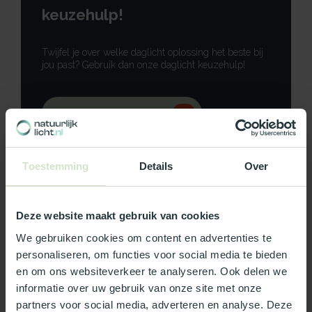
keuzehulp!
Twijfel je over welke daglicht oplossing het beste bij
jou past? Gebruik dan onze daglicht keuzehulp!
Gebruik onze keuzehulp
Neem contact op
Toestemming
Details
Over
Deze website maakt gebruik van cookies
Productomschrijving
We gebruiken cookies om content en advertenties te
personaliseren, om functies voor social media te bieden
Specificaties
en om ons websiteverkeer te analyseren. Ook delen we
informatie over uw gebruik van onze site met onze
partners voor social media, adverteren en analyse. Deze
Reviews