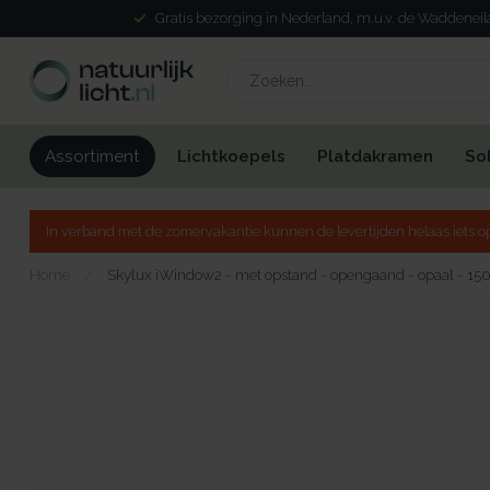
Gratis bezorging in Nederland, m.u.v. de Waddenei
Lichtkoepels
Platdakramen
So
Assortiment
In verband met de zomervakantie kunnen de levertijden helaas iets op
Home
/
Skylux iWindow2 - met opstand - opengaand - opaal - 15