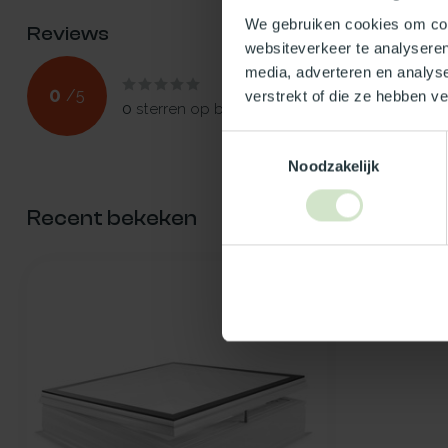
We gebruiken cookies om cont
Reviews
websiteverkeer te analyseren
media, adverteren en analys
0
/
5
verstrekt of die ze hebben v
0
sterren op basis van
0
beoordelingen
Toestemmingsselectie
Noodzakelijk
Recent bekeken