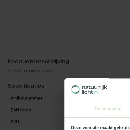
Productomschrijving
Geen informatie gevonden
Specificaties
Artikelnummer
iW2-MO-OG-op
Toestemming
EAN Code
541297087339
SKU
87339
Deze website maakt gebruik