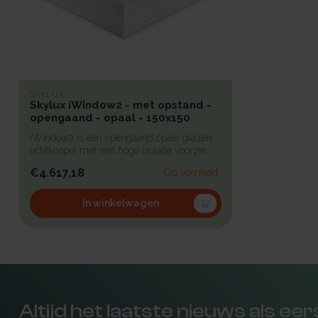
SKYLUX
Skylux iWindow2 - met opstand -
opengaand - opaal - 150x150
iWindow2 is een opengaand opale glazen
lichtkoepel met een hoge isolatie voorzie...
€4.617,18
Op voorraad
In winkelwagen
Altijd het laatste nieuws als ee