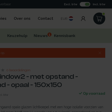
everbaar
Excl. btw
Incl. btw
vies
Over ons
Contact
EUR
1
Keuzehulp
Nieuws
Kennisbank
 op.
0 beoordelingen
indow2 - met opstand -
 - opaal - 150x150
Op voorraad
cl. btw
gaand opale glazen lichtkoepel met een hoge isolatie voorzien van