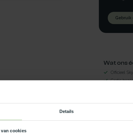
Gebruik
Wat ons é
Officieel Sk
Gratis bezo
99% uit voor
3-5 werkdag
aal150x150
Maak jouw
Details
6
TypeError: 
 van cookies
https://www.