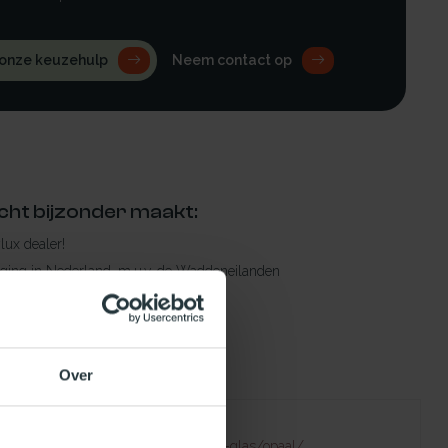
 onze keuzehulp
Neem contact op
cht bijzonder maakt:
ylux dealer!
rging in Nederland, m.u.v. de Waddeneilanden
raad leverbaar
en levertijd
 bestelling compleet!
Over
Failed to fetch
natuurlijklicht.nl/platdakramen/type-glas/opaal/