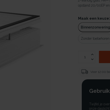
2-wandig glas. HR++
opstand 20/00EP en v
Maak een keuze
Binnenzonwerin
Zonder toebehoren
Voor 12:00 be
Gebruik
Twijfel je ove
onze daglicht