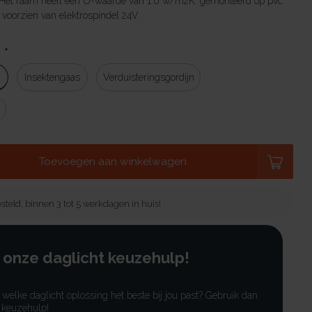
 Het raam heeft een U-waarde van 1.0 w/m2K. gemonteerd op pvc
oorzien van elektrospindel 24V.
:
*
g
Insektengaas
Verduisteringsgordijn
Toevoegen aan winkelwagen
steld, binnen 3 tot 5 werkdagen in huis!
 onze daglicht keuzehulp!
r welke daglicht oplossing het beste bij jou past? Gebruik dan
 keuzehulp!