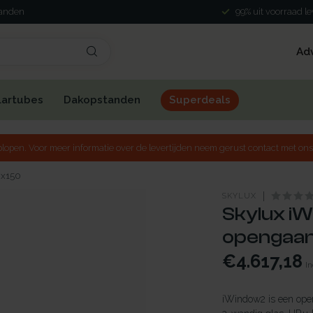
landen
99% uit voorraad l
Ad
lartubes
Dakopstanden
Superdeals
lopen. Voor meer informatie over de levertijden neem gerust contact met ons
0x150
SKYLUX
Skylux iW
opengaand
€4.617,18
In
iWindow2 is een open