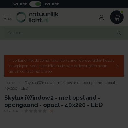
Excl. btw
Incl. btw
MENU
In verband met de zomervakantie kunnen de levertijden helaas
iets oplopen. Voor meer informatie over de levertijden neem
gerust contact met ons op.
Home
/
Skylux iWindow2 - met opstand - opengaand - opaal -
40x220 - LED
Skylux iWindow2 - met opstand -
opengaand - opaal - 40x220 - LED
SKYLUX
(0)