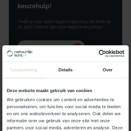
keuzehulp!
Twijfel je over welke daglicht oplossing het beste bij
jou past? Gebruik dan onze daglicht keuzehulp!
Gebruik onze keuzehulp
Neem contact op
Toestemming
Details
Over
Deze website maakt gebruik van cookies
Productomschrijving
We gebruiken cookies om content en advertenties te
personaliseren, om functies voor social media te bieden
Specificaties
en om ons websiteverkeer te analyseren. Ook delen we
informatie over uw gebruik van onze site met onze
partners voor social media, adverteren en analyse. Deze
Reviews