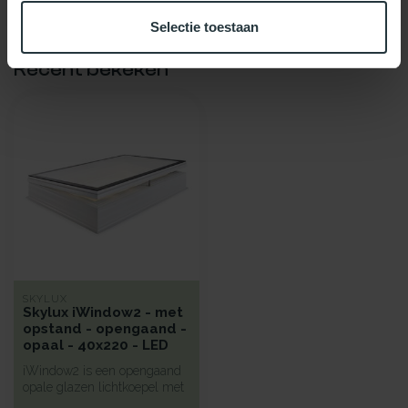
Selectie toestaan
Recent bekeken
SKYLUX
Skylux iWindow2 - met
opstand - opengaand -
opaal - 40x220 - LED
iWindow2 is een opengaand
opale glazen lichtkoepel met
een hoge isolatie voorzie...