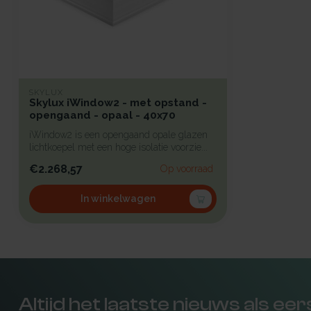
SKYLUX
Skylux iWindow2 - met opstand -
opengaand - opaal - 40x70
iWindow2 is een opengaand opale glazen
lichtkoepel met een hoge isolatie voorzie...
€2.268,57
Op voorraad
In winkelwagen
Altijd het laatste nieuws als ee