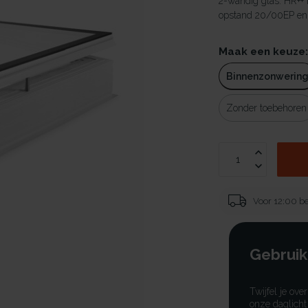
2-wandig glas. HR++
opstand 20/00EP en v
Maak een keuze
Binnenzonwerin
Zonder toebehoren
Voor 12:00 be
Gebruik
Twijfel je ove
onze daglicht