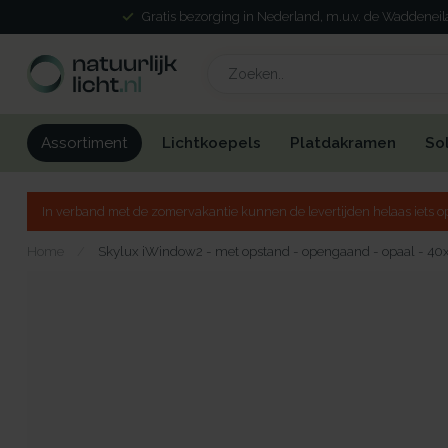
Gratis bezorging in Nederland, m.u.v. de Waddenei
Lichtkoepels
Platdakramen
So
Assortiment
In verband met de zomervakantie kunnen de levertijden helaas iets op
Home
/
Skylux iWindow2 - met opstand - opengaand - opaal - 40