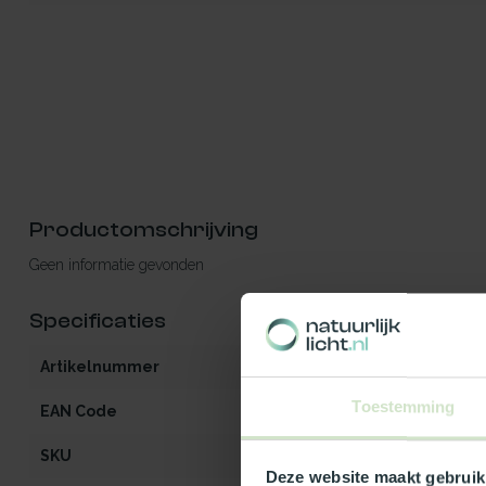
Productomschrijving
Geen informatie gevonden
Specificaties
Artikelnummer
iW2-MO-OG-op
Toestemming
EAN Code
541297087268
SKU
87268
Deze website maakt gebruik