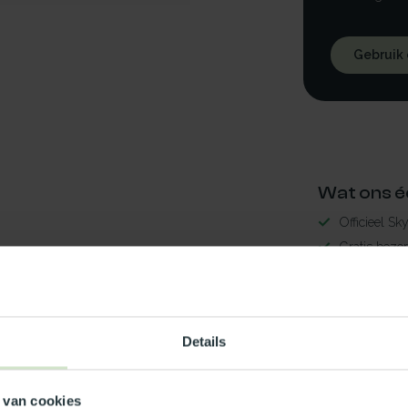
Gebruik
Wat ons é
Officieel Sk
Gratis bezo
99% uit voor
3-5 werkdag
aal40x70
Maak jouw
Details
9
TypeError: 
 van cookies
https://www.