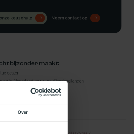
 onze keuzehulp
Neem contact op
cht bijzonder maakt:
ylux dealer!
rging in Nederland, m.u.v. de Waddeneilanden
raad leverbaar
en levertijd
 bestelling compleet!
Over
Failed to fetch
natuurlijklicht.nl/platdakramen/type-glas/opaal/