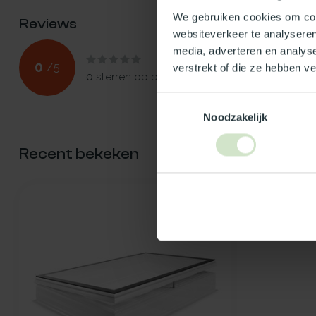
We gebruiken cookies om cont
Reviews
websiteverkeer te analyseren
media, adverteren en analys
0
/
5
verstrekt of die ze hebben v
0
sterren op basis van
0
beoordelingen
Toestemmingsselectie
Noodzakelijk
Recent bekeken