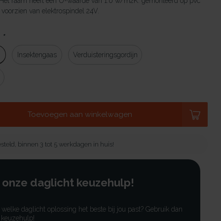
 Het raam heeft een U-waarde van 1.0 w/m2K. gemonteerd op pvc
oorzien van elektrospindel 24V.
:
*
g
Insektengaas
Verduisteringsgordijn
Toevoegen aan winkelwagen
steld, binnen 3 tot 5 werkdagen in huis!
 onze daglicht keuzehulp!
r welke daglicht oplossing het beste bij jou past? Gebruik dan
 keuzehulp!