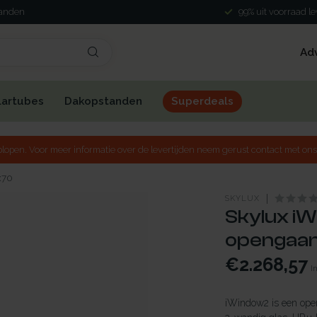
landen
99% uit voorraad l
Ad
lartubes
Dakopstanden
Superdeals
lopen. Voor meer informatie over de levertijden neem gerust contact met ons
x70
SKYLUX
Skylux iW
opengaan
€2.268,57
I
iWindow2 is een open