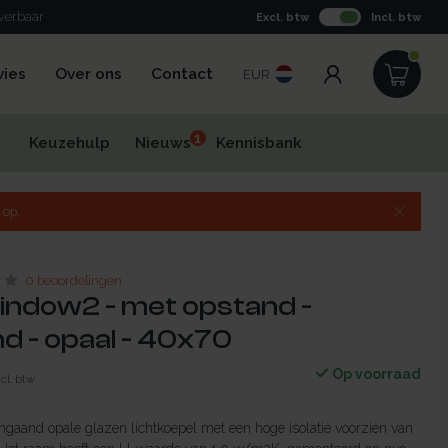
everbaar
Excl. btw
Incl. btw
vies
Over ons
Contact
EUR
1
Keuzehulp
Nieuws
Kennisbank
 op.
0 beoordelingen
indow2 - met opstand -
d - opaal - 40x70
Op voorraad
ncl. btw
gaand opale glazen lichtkoepel met een hoge isolatie voorzien van