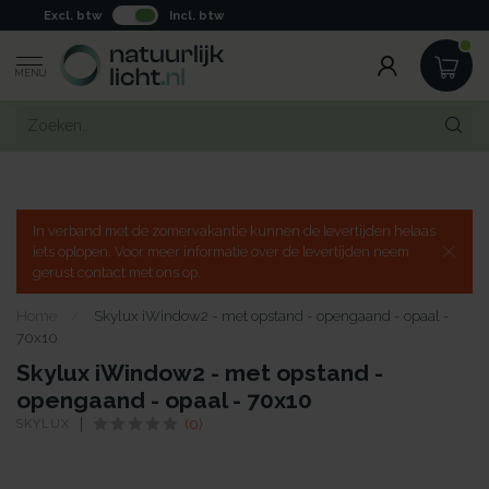
Excl. btw
Incl. btw
MENU
In verband met de zomervakantie kunnen de levertijden helaas
iets oplopen. Voor meer informatie over de levertijden neem
gerust contact met ons op.
Home
/
Skylux iWindow2 - met opstand - opengaand - opaal -
70x10
Skylux iWindow2 - met opstand -
opengaand - opaal - 70x10
SKYLUX
(0)