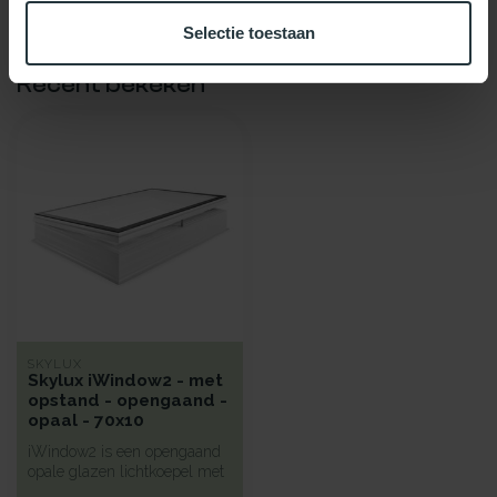
Selectie toestaan
Recent bekeken
SKYLUX
Skylux iWindow2 - met
opstand - opengaand -
opaal - 70x10
iWindow2 is een opengaand
opale glazen lichtkoepel met
een hoge isolatie voorzie...