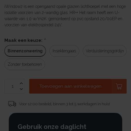
iWindow2 is een opengaand opale glazen lichtkoepel met een hoge
isolatie voorzien van 2-wandig glas. HR++ Het raam heeft een U-
waarde van 1.0 w/m2K. gemonteerd op pvc opstand 20/00EP en
voorzien van elektrospindel 24V.
Maak een keuze:
*
Binnenzonwering
Insektengaas
Verduisteringsgordijn
Zonder toebehoren
Toevoegen aan winkelwagen
Voor 12:00 besteld, binnen 3 tot 5 werkdagen in huis!
Gebruik onze daglicht