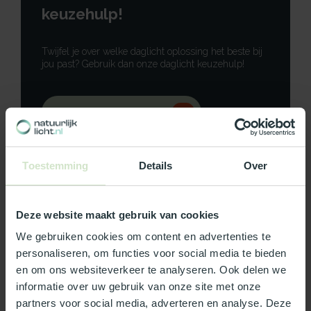
keuzehulp!
Twijfel je over welke daglicht oplossing het beste bij
jou past? Gebruik dan onze daglicht keuzehulp!
Gebruik onze keuzehulp
Neem contact op
Toestemming
Details
Over
Deze website maakt gebruik van cookies
Productomschrijving
We gebruiken cookies om content en advertenties te
personaliseren, om functies voor social media te bieden
Specificaties
en om ons websiteverkeer te analyseren. Ook delen we
informatie over uw gebruik van onze site met onze
partners voor social media, adverteren en analyse. Deze
Reviews