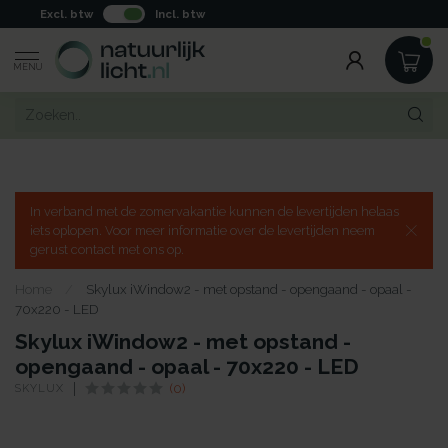
Excl. btw
Incl. btw
MENU
In verband met de zomervakantie kunnen de levertijden helaas
iets oplopen. Voor meer informatie over de levertijden neem
gerust contact met ons op.
Home
/
Skylux iWindow2 - met opstand - opengaand - opaal -
70x220 - LED
Skylux iWindow2 - met opstand -
opengaand - opaal - 70x220 - LED
SKYLUX
(0)