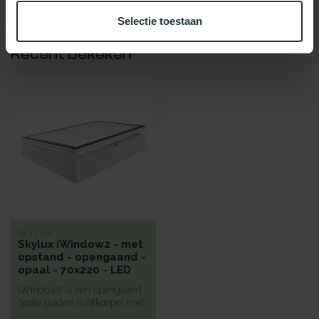
Selectie toestaan
Recent bekeken
SKYLUX
Skylux iWindow2 - met
opstand - opengaand -
opaal - 70x220 - LED
iWindow2 is een opengaand
opale glazen lichtkoepel met
een hoge isolatie voorzie...