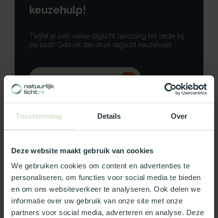
keuzehulp!
Twijfel je over welke daglicht oplossing het beste bij
jou past? Gebruik dan onze daglicht keuzehulp!
Gebruik onze keuzehulp
Neem contact op
Toestemming
Details
Over
Deze website maakt gebruik van cookies
Productomschrijving
We gebruiken cookies om content en advertenties te
personaliseren, om functies voor social media te bieden
Specificaties
en om ons websiteverkeer te analyseren. Ook delen we
informatie over uw gebruik van onze site met onze
partners voor social media, adverteren en analyse. Deze
Reviews