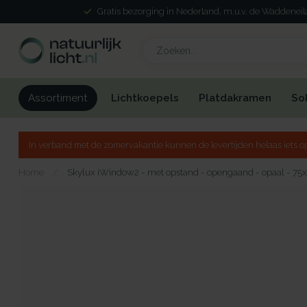
Gratis bezorging in Nederland, m.u.v. de Waddenei
Lichtkoepels
Platdakramen
So
Assortiment
In verband met de zomervakantie kunnen de levertijden helaas iets op
Home
/
Skylux iWindow2 - met opstand - opengaand - opaal - 75