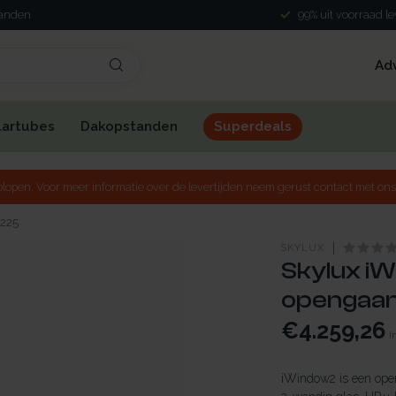
landen
99% uit voorraad l
Ad
lartubes
Dakopstanden
Superdeals
lopen. Voor meer informatie over de levertijden neem gerust contact met ons
x225
SKYLUX
Skylux iW
opengaand
€4.259,26
I
iWindow2 is een open