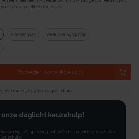
 Het raam heeft een U-waarde van 1.0 w/m2K. gemonteerd op pvc
oorzien van elektrospindel 24V.
:
*
g
Insektengaas
Verduisteringsgordijn
Toevoegen aan winkelwagen
steld, binnen 3 tot 5 werkdagen in huis!
 onze daglicht keuzehulp!
r welke daglicht oplossing het beste bij jou past? Gebruik dan
 keuzehulp!