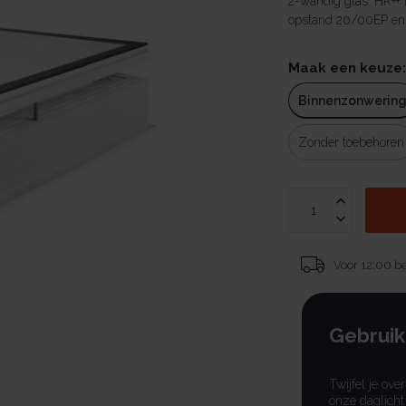
2-wandig glas. HR++
opstand 20/00EP en v
Maak een keuze
Binnenzonwerin
Zonder toebehoren
Voor 12:00 be
Gebruik
Twijfel je ove
onze daglicht