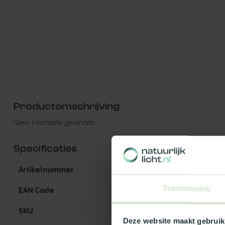
Productomschrijving
Geen informatie gevonden
Specificaties
Artikelnummer
iW2-MO-OG-op
Toestemming
EAN Code
541297087306
SKU
87306
Deze website maakt gebruik