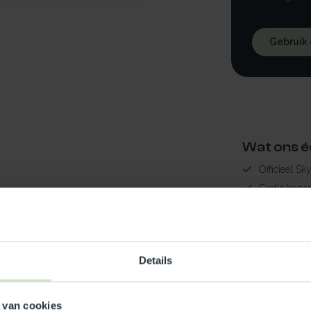
Gebruik
Wat ons é
Officieel Sk
Gratis bezo
99% uit voor
3-5 werkdag
aal75x225
Maak jouw
Details
8
TypeError: 
 van cookies
https://www.