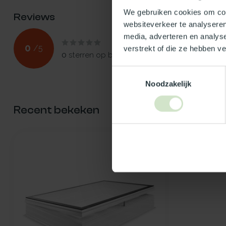
We gebruiken cookies om cont
Reviews
websiteverkeer te analyseren
media, adverteren en analys
0
/
5
verstrekt of die ze hebben v
0
sterren op basis van
0
beoordelingen
Toestemmingsselectie
Noodzakelijk
Recent bekeken