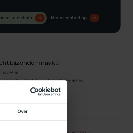
 onze keuzehulp
Neem contact op
cht bijzonder maakt:
ylux dealer!
rging in Nederland, m.u.v. de Waddeneilanden
raad leverbaar
en levertijd
 bestelling compleet!
Over
Failed to fetch
natuurlijklicht.nl/platdakramen/type-glas/opaal/