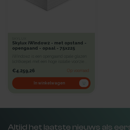
SKYLUX
Skylux iWindow2 - met opstand -
opengaand - opaal - 75x225
iWindow2 is een opengaand opale glazen
lichtkoepel met een hoge isolatie voorzie...
€4.259,26
Op voorraad
In winkelwagen
Altijd het laatste nieuws als ee