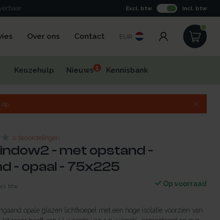
everbaar
Excl. btw
Incl. btw
vies
Over ons
Contact
EUR
1
Keuzehulp
Nieuws
Kennisbank
 op.
0 beoordelingen
indow2 - met opstand -
 - opaal - 75x225
Op voorraad
ncl. btw
gaand opale glazen lichtkoepel met een hoge isolatie voorzien van