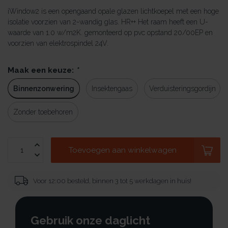
iWindow2 is een opengaand opale glazen lichtkoepel met een hoge
isolatie voorzien van 2-wandig glas. HR++ Het raam heeft een U-
waarde van 1.0 w/m2K. gemonteerd op pvc opstand 20/00EP en
voorzien van elektrospindel 24V.
Maak een keuze:
*
Binnenzonwering
Insektengaas
Verduisteringsgordijn
Zonder toebehoren
Toevoegen aan winkelwagen
Voor 12:00 besteld, binnen 3 tot 5 werkdagen in huis!
Gebruik onze daglicht