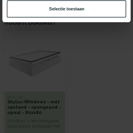
Selectie toestaan
Recent bekeken
SKYLUX
Skylux iWindow2 - met
opstand - opengaand -
opaal - 80x180
iWindow2 is een opengaand
opale glazen lichtkoepel met
een hoge isolatie voorzie...