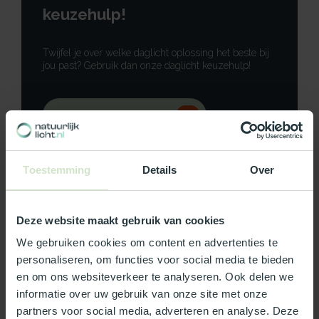
keuzehulp!
Twijfel je over welke daglicht oplossing het beste bij
jou past? Gebruik dan onze daglicht keuzehulp!
Gebruik onze keuzehulp
Neem contact op
Toestemming
Details
Over
Deze website maakt gebruik van cookies
Productomschrijving
We gebruiken cookies om content en advertenties te
personaliseren, om functies voor social media te bieden
Specificaties
en om ons websiteverkeer te analyseren. Ook delen we
informatie over uw gebruik van onze site met onze
partners voor social media, adverteren en analyse. Deze
Reviews