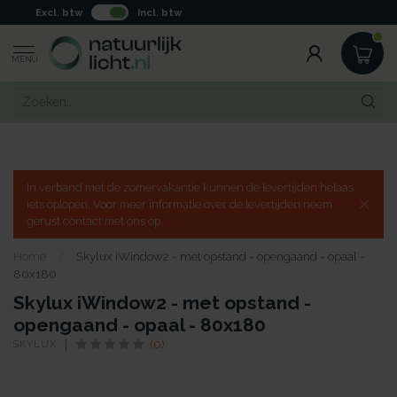
Excl. btw
Incl. btw
MENU
In verband met de zomervakantie kunnen de levertijden helaas
iets oplopen. Voor meer informatie over de levertijden neem
gerust contact met ons op.
Home
/
Skylux iWindow2 - met opstand - opengaand - opaal -
80x180
Skylux iWindow2 - met opstand -
opengaand - opaal - 80x180
SKYLUX
(0)