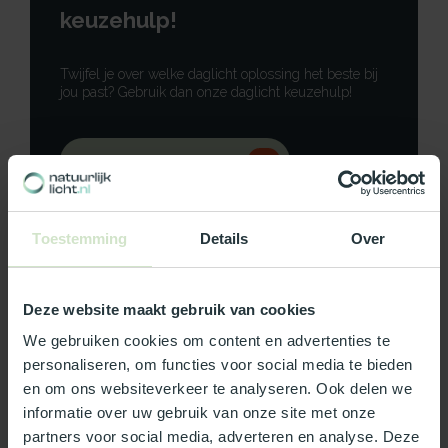
keuzehulp!
Twijfel je over welke daglicht oplossing het beste bij
jou past? Gebruik dan onze daglicht keuzehulp!
Gebruik onze keuzehulp
Neem contact op
Toestemming
Details
Over
Deze website maakt gebruik van cookies
Productomschrijving
We gebruiken cookies om content en advertenties te
personaliseren, om functies voor social media te bieden
Specificaties
en om ons websiteverkeer te analyseren. Ook delen we
informatie over uw gebruik van onze site met onze
partners voor social media, adverteren en analyse. Deze
Reviews