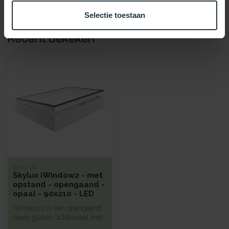
Selectie toestaan
Recent bekeken
SKYLUX
Skylux iWindow2 - met
opstand - opengaand -
opaal - 90x210 - LED
iWindow2 is een opengaand
opale glazen lichtkoepel met
een hoge isolatie voorzie...