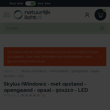
Excl. btw
Incl. btw
MENU
In verband met de zomervakantie kunnen de levertijden helaas
iets oplopen. Voor meer informatie over de levertijden neem
gerust contact met ons op.
Home
/
Skylux iWindow2 - met opstand - opengaand - opaal -
90x210 - LED
Skylux iWindow2 - met opstand -
opengaand - opaal - 90x210 - LED
SKYLUX
(0)