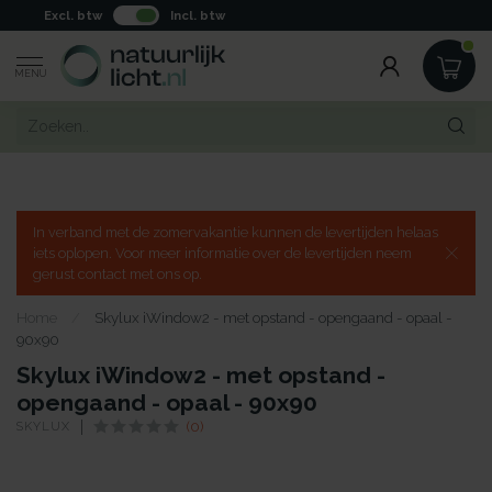
Excl. btw
Incl. btw
MENU
In verband met de zomervakantie kunnen de levertijden helaas
iets oplopen. Voor meer informatie over de levertijden neem
gerust contact met ons op.
Home
/
Skylux iWindow2 - met opstand - opengaand - opaal -
90x90
Skylux iWindow2 - met opstand -
opengaand - opaal - 90x90
SKYLUX
(0)