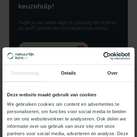
keuzehulp!
Twijfel je over welke daglicht oplossing het beste bij
jou past? Gebruik dan onze daglicht keuzehulp!
Gebruik onze keuzehulp
Neem contact op
Toestemming
Details
Over
Deze website maakt gebruik van cookies
Productomschrijving
We gebruiken cookies om content en advertenties te
personaliseren, om functies voor social media te bieden
Specificaties
en om ons websiteverkeer te analyseren. Ook delen we
informatie over uw gebruik van onze site met onze
partners voor social media, adverteren en analyse. Deze
Reviews