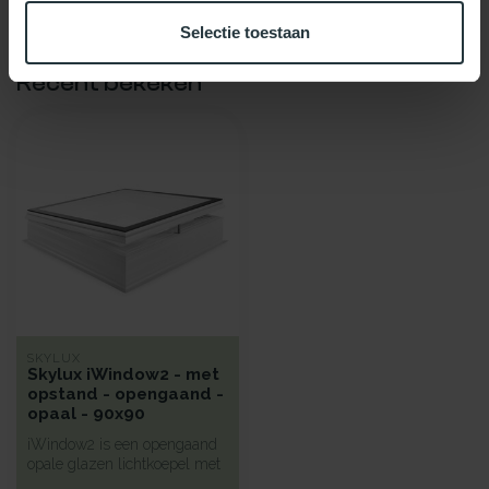
Selectie toestaan
Recent bekeken
SKYLUX
Skylux iWindow2 - met
opstand - opengaand -
opaal - 90x90
iWindow2 is een opengaand
opale glazen lichtkoepel met
een hoge isolatie voorzie...