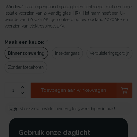
iWindow2 is een opengaand opale glazen lichtkoepel met een hoge
isolatie voorzien van 2-wandig glas. HR++ Het raam heeft een U-
waarde van 1.0 w/m2K. gemonteerd op pvc opstand 20/00EP en
voorzien van elektrospindel 24V.
Maak een keuze:
*
Binnenzonwering
Insektengaas
Verduisteringsgordijn
Zonder toebehoren
Toevoegen aan winkelwagen
Voor 12:00 besteld, binnen 3 tot 5 werkdagen in huis!
Gebruik onze daglicht