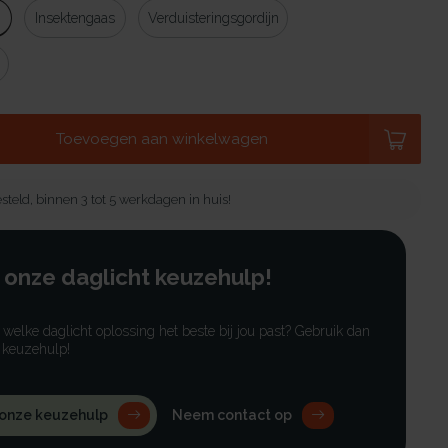
g
Insektengaas
Verduisteringsgordijn
Toevoegen aan winkelwagen
steld, binnen 3 tot 5 werkdagen in huis!
 onze daglicht keuzehulp!
r welke daglicht oplossing het beste bij jou past? Gebruik dan
 keuzehulp!
 onze keuzehulp
Neem contact op