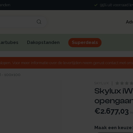
landen
99% uit voorraad l
Ad
lartubes
Dakopstanden
Superdeals
lopen. Voor meer informatie over de levertijden neem gerust contact met ons
d - 100x100
SKYLUX
Skylux iW
opengaan
€2.677,03
In
Maak een keuze