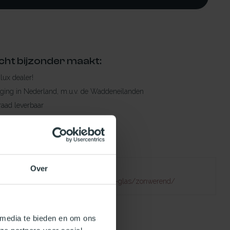
cht bijzonder maakt:
ylux dealer!
rging in Nederland, m.u.v. de Waddeneilanden
raad leverbaar
en levertijd
 bestelling compleet!
Over
Failed to fetch
natuurlijklicht.nl/platdakramen/type-glas/zonwerend/
 media te bieden en om ons