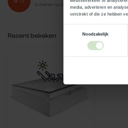
0
websiteverkeer te analyseren
/
5
0
sterren op basis van
0
beoordelingen
media, adverteren en analys
verstrekt of die ze hebben v
Toestemmingsselectie
Noodzakelijk
Recent bekeken