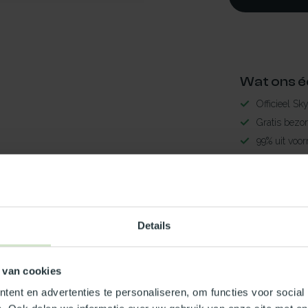
Wat ons é
Officieel Sk
Gratis bezo
99% uit voor
3-5 werkdag
nwerend10x10
Maak jouw
5
Details
TypeError: 
https://www.
 van cookies
ent en advertenties te personaliseren, om functies voor social