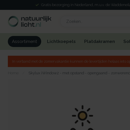
Gratis bezorging in Nederland, m.u.v. de Waddenei
Lichtkoepels
Platdakramen
So
Assortiment
In verband met de zomervakantie kunnen de levertijden helaas iets op
Home
/
Skylux iWindow2 - met opstand - opengaand - zonweren