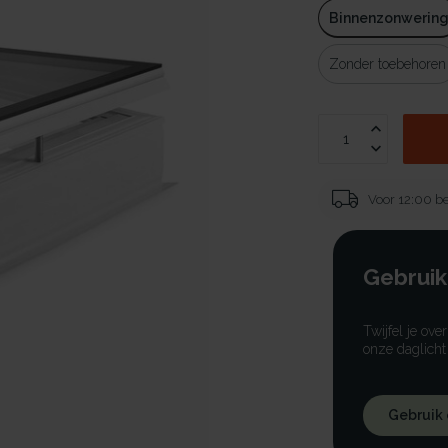
Binnenzonwerin
Zonder toebehoren
Voor 12:00 be
Gebruik
Twijfel je ove
onze daglicht
Gebruik