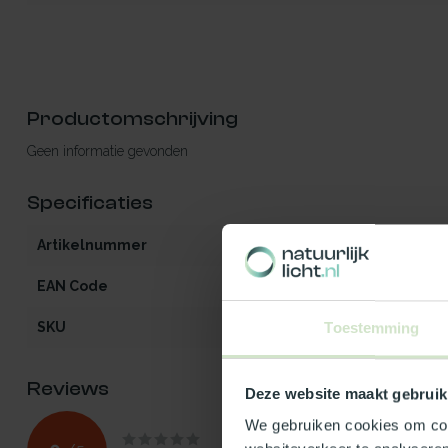
Productomschrijving
Geen informatie gevonden
Specificaties
Artikelnummer
iW2-MO-OG-zo
EAN Code
540112900764
SKU
100764
Toestemming
Reviews
Deze website maakt gebruik
We gebruiken cookies om cont