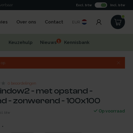
everbaar
Excl. btw
Incl. btw
vies
Over ons
Contact
EUR
1
Keuzehulp
Nieuws
Kennisbank
 op.
0 beoordelingen
indow2 - met opstand -
d - zonwerend - 100x100
Op voorraad
cl. btw
:
*