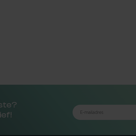
rste?
ief!