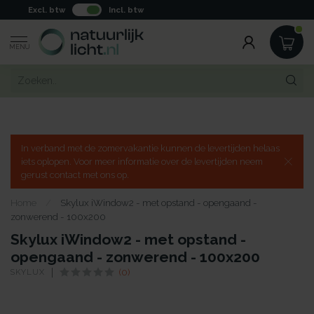
Excl. btw
Incl. btw
MENU
In verband met de zomervakantie kunnen de levertijden helaas
iets oplopen. Voor meer informatie over de levertijden neem
gerust contact met ons op.
Home
/
Skylux iWindow2 - met opstand - opengaand -
zonwerend - 100x200
Skylux iWindow2 - met opstand -
opengaand - zonwerend - 100x200
SKYLUX
(0)