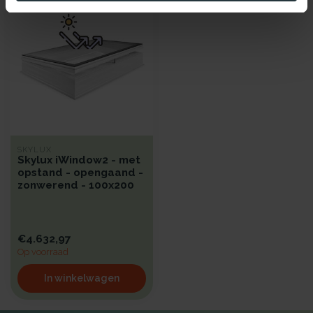
SKYLUX
Skylux iWindow2 - met
opstand - opengaand -
zonwerend - 100x200
€4.632,97
Op voorraad
In winkelwagen