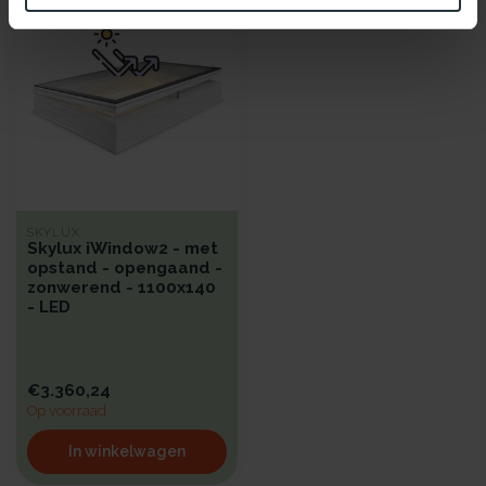
SKYLUX
Skylux iWindow2 - met
opstand - opengaand -
zonwerend - 1100x140
- LED
€3.360,24
Op voorraad
In winkelwagen