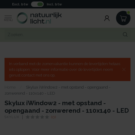
Excl. btw
Incl. btw
MENU
In verband met de zomervakantie kunnen de levertijden helaas
iets oplopen. Voor meer informatie over de levertijden neem
gerust contact met ons op.
Home
/
Skylux iWindow2 - met opstand - opengaand -
zonwerend - 110x140 - LED
Skylux iWindow2 - met opstand -
opengaand - zonwerend - 110x140 - LED
SKYLUX
(0)