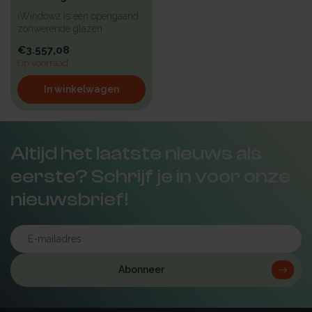
iWindow2 is een opengaand
zonwerende glazen
lichtkoepel met een hoge
€3.557,08
isolatie vo...
Op voorraad
In winkelwagen
Altijd het laatste nieuws als
eerste? Schrijf je in voor onze
nieuwsbrief!
Abonneer