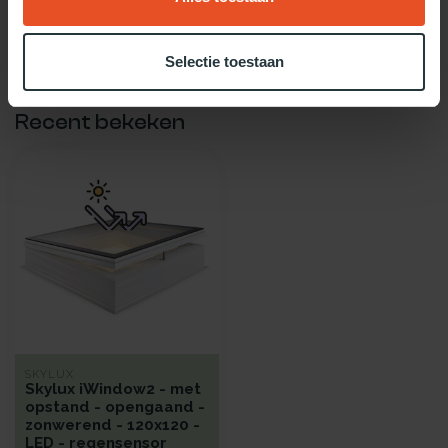
Twijfel je over welke daglicht oplossing het beste bij jou past?
Gebruik dan onze daglicht keuzehulp!
Selectie toestaan
Recent bekeken
SKYLUX
Skylux iWindow2 - met
opstand - opengaand -
zonwerend - 120x120 -
LED - regensensor