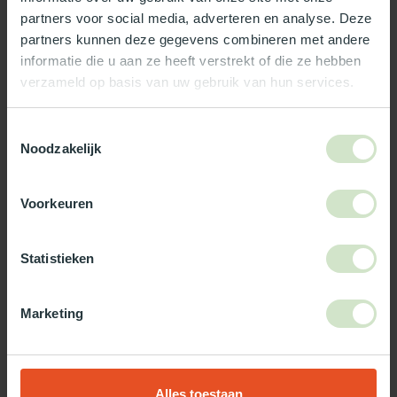
partners voor social media, adverteren en analyse. Deze
Reviews
partners kunnen deze gegevens combineren met andere
informatie die u aan ze heeft verstrekt of die ze hebben
verzameld op basis van uw gebruik van hun services.
Wat ons écht bijzonder maakt:
Officieel Skylux dealer!
Toestemmingsselectie
Noodzakelijk
Gratis bezorging in Nederland, m.u.v. de Waddeneilanden
99% uit voorraad leverbaar
3-5 werkdagen levertijd
Voorkeuren
Maak jouw bestelling compleet!
Statistieken
TypeError: Failed to fetch
https://www.natuurlijklicht.nl/platdakramen/type-
Marketing
glas/zonwerend/
Gebruik onze daglicht keuzehulp!
Alles toestaan