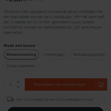
iWindow2 is een opengaand zonwerende glazen lichtkoepel met
een hoge isolatie voorzien van 2-wandig glas. HR++ Het raam heeft
een U-waarde van 1.0 w/m2K. gemonteerd op pvc opstand
20/00EP en voorzien van elektrospindel 24V, LED verlichting en
regensensor.
Maak een keuze:
*
Binnenzonwering
Insektengaas
Verduisteringsgordijn
Zonder toebehoren
Toevoegen aan winkelwagen
Voor 12:00 besteld, binnen 3 tot 5 werkdagen in huis!