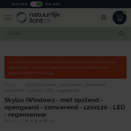
Excl. btw
Incl. btw
MENU
In verband met de zomervakantie kunnen de levertijden helaas
iets oplopen. Voor meer informatie over de levertijden neem
gerust contact met ons op.
Home
/
Skylux iWindow2 - met opstand - opengaand -
zonwerend - 120x120 - LED - regensensor
Skylux iWindow2 - met opstand -
opengaand - zonwerend - 120x120 - LED
- regensensor
SKYLUX
(0)