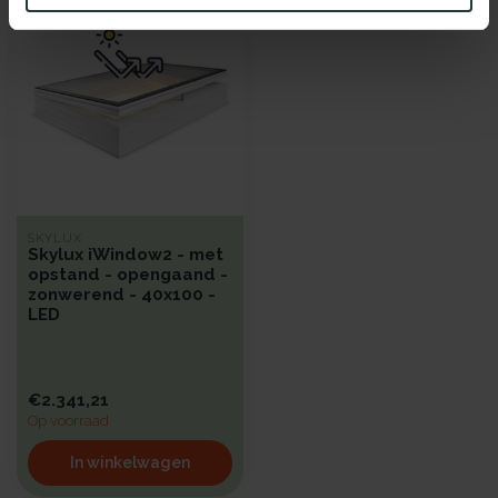
SKYLUX
Skylux iWindow2 - met
opstand - opengaand -
zonwerend - 40x100 -
LED
€2.341,21
Op voorraad
In winkelwagen