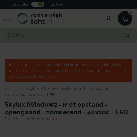
Excl. btw
Incl. btw
MENU
In verband met de zomervakantie kunnen de levertijden helaas
iets oplopen. Voor meer informatie over de levertijden neem
gerust contact met ons op.
Home
/
Skylux iWindow2 - met opstand - opengaand -
zonwerend - 40x100 - LED
Skylux iWindow2 - met opstand -
opengaand - zonwerend - 40x100 - LED
SKYLUX
(0)