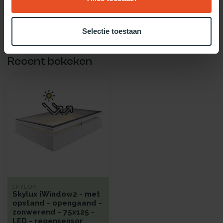
Twijfel je over welke daglicht oplossing het beste bij jou past?
Gebruik dan onze daglicht keuzehulp!
Selectie toestaan
Recent bekeken
SKYLUX
Skylux iWindow2 - met
opstand - opengaand -
zonwerend - 75x125 -
LED - regensensor