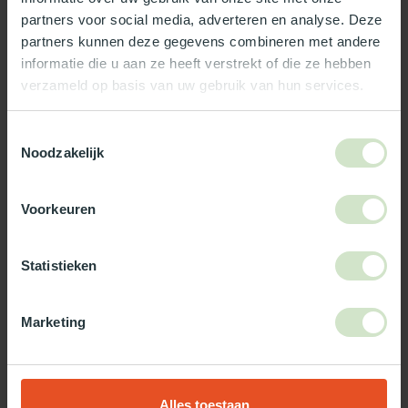
partners voor social media, adverteren en analyse. Deze
Reviews
partners kunnen deze gegevens combineren met andere
informatie die u aan ze heeft verstrekt of die ze hebben
verzameld op basis van uw gebruik van hun services.
Wat ons écht bijzonder maakt:
Officieel Skylux dealer!
Toestemmingsselectie
Noodzakelijk
Gratis bezorging in Nederland, m.u.v. de Waddeneilanden
99% uit voorraad leverbaar
3-5 werkdagen levertijd
Voorkeuren
Maak jouw bestelling compleet!
Statistieken
TypeError: Failed to fetch
https://www.natuurlijklicht.nl/platdakramen/type-
Marketing
glas/zonwerend/
Gebruik onze daglicht keuzehulp!
Alles toestaan