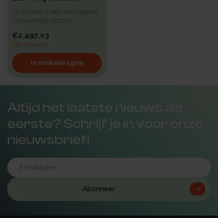
iWindow2 is een opengaand
zonwerende glazen
lichtkoepel met een hoge
€2.497,03
isolatie vo...
Op voorraad
In winkelwagen
Altijd het laatste nieuws als
eerste? Schrijf je in voor onze
nieuwsbrief!
Abonneer