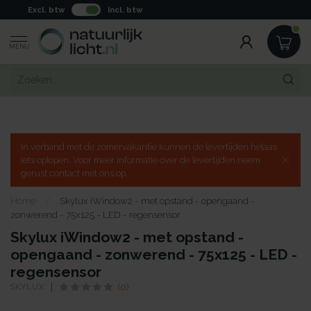
Excl. btw
Incl. btw
MENU
In verband met de zomervakantie kunnen de levertijden helaas
iets oplopen. Voor meer informatie over de levertijden neem
gerust contact met ons op.
Home
/
Skylux iWindow2 - met opstand - opengaand -
zonwerend - 75x125 - LED - regensensor
Skylux iWindow2 - met opstand -
opengaand - zonwerend - 75x125 - LED -
regensensor
SKYLUX
(0)