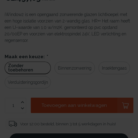
iWindow2 is een opengaand zonwerende glazen lichtkoepel met
een hoge isolatie voorzien van 2-wandig glas. HR++ Het raam heeft
een U-waarde van 1.0 w/m2K. gemonteerd op pvc opstand
20/00EP en voorzien van elektrospindel 24V, LED verlichting en
regensensor.
Maak een keuze:
*
Zonder
Binnenzonwering
Insektengaas
toebehoren
Verduisteringsgordijn
Toevoegen aan winkelwagen
Voor 12:00 besteld, binnen 3 tot 5 werkdagen in huis!