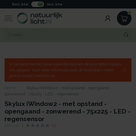
Excl. btw
Incl. btw
MENU
In verband met de zomervakantie kunnen de levertijden helaas
iets oplopen. Voor meer informatie over de levertijden neem
gerust contact met ons op.
Home
/
Skylux iWindow2 - met opstand - opengaand -
zonwerend - 75x225 - LED - regensensor
Skylux iWindow2 - met opstand -
opengaand - zonwerend - 75x225 - LED -
regensensor
SKYLUX
(0)