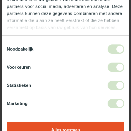
partners voor social media, adverteren en analyse. Deze
Reviews
partners kunnen deze gegevens combineren met andere
informatie die u aan ze heeft verstrekt of die ze hebben
verzameld op basis van uw gebruik van hun services.
Wat ons écht bijzonder maakt:
Officieel Skylux dealer!
Toestemmingsselectie
Noodzakelijk
Gratis bezorging in Nederland, m.u.v. de Waddeneilanden
99% uit voorraad leverbaar
3-5 werkdagen levertijd
Voorkeuren
Maak jouw bestelling compleet!
Statistieken
TypeError: Failed to fetch
https://www.natuurlijklicht.nl/platdakramen/type-
Marketing
glas/zonwerend/
Gebruik onze daglicht keuzehulp!
Alles toestaan