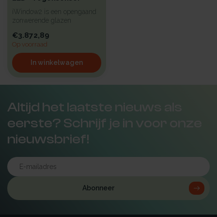
iWindow2 is een opengaand
zonwerende glazen
lichtkoepel met een hoge
€3.872,89
isolatie vo...
Op voorraad
In winkelwagen
Altijd het laatste nieuws als
eerste? Schrijf je in voor onze
nieuwsbrief!
Abonneer