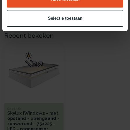
Twijfel je over welke daglicht oplossing het beste bij jou past?
Gebruik dan onze daglicht keuzehulp!
Selectie toestaan
Recent bekeken
SKYLUX
Skylux iWindow2 - met
opstand - opengaand -
zonwerend - 75x225 -
LED - regensensor