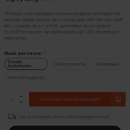
iWindow2 is een opengaand zonwerende glazen lichtkoepel met
een hoge isolatie voorzien van 2-wandig glas. HR++ Het raam heeft
een U-waarde van 1.0 w/m2K. gemonteerd op pvc opstand
20/00EP en voorzien van elektrospindel 24V, LED verlichting en
regensensor.
Maak een keuze:
*
Zonder
Binnenzonwering
Insektengaas
toebehoren
Verduisteringsgordijn
Toevoegen aan winkelwagen
Voor 12:00 besteld, binnen 3 tot 5 werkdagen in huis!