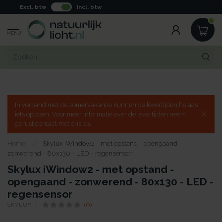
Excl. btw
Incl. btw
MENU
In verband met de zomervakantie kunnen de levertijden helaas
iets oplopen. Voor meer informatie over de levertijden neem
gerust contact met ons op.
Home
/
Skylux iWindow2 - met opstand - opengaand -
zonwerend - 80x130 - LED - regensensor
Skylux iWindow2 - met opstand -
opengaand - zonwerend - 80x130 - LED -
regensensor
SKYLUX
(0)