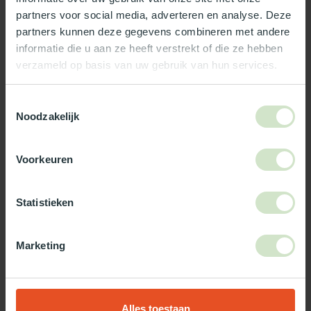
partners voor social media, adverteren en analyse. Deze
Reviews
partners kunnen deze gegevens combineren met andere
informatie die u aan ze heeft verstrekt of die ze hebben
verzameld op basis van uw gebruik van hun services.
Wat ons écht bijzonder maakt:
Officieel Skylux dealer!
Toestemmingsselectie
Noodzakelijk
Gratis bezorging in Nederland, m.u.v. de Waddeneilanden
99% uit voorraad leverbaar
3-5 werkdagen levertijd
Voorkeuren
Maak jouw bestelling compleet!
Statistieken
TypeError: Failed to fetch
https://www.natuurlijklicht.nl/platdakramen/type-
Marketing
glas/zonwerend/
Gebruik onze daglicht keuzehulp!
Alles toestaan