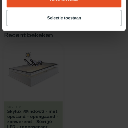
Twijfel je over welke daglicht oplossing het beste bij jou past?
Gebruik dan onze daglicht keuzehulp!
Selectie toestaan
Recent bekeken
SKYLUX
Skylux iWindow2 - met
opstand - opengaand -
zonwerend - 80x130 -
LED - regensensor