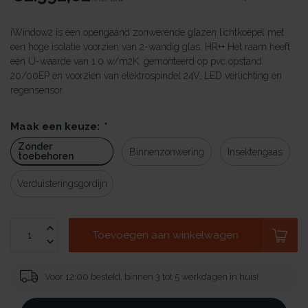
iWindow2 is een opengaand zonwerende glazen lichtkoepel met
een hoge isolatie voorzien van 2-wandig glas. HR++ Het raam heeft
een U-waarde van 1.0 w/m2K. gemonteerd op pvc opstand
20/00EP en voorzien van elektrospindel 24V, LED verlichting en
regensensor.
Maak een keuze:
*
Zonder
Binnenzonwering
Insektengaas
toebehoren
Verduisteringsgordijn
Toevoegen aan winkelwagen
Voor 12:00 besteld, binnen 3 tot 5 werkdagen in huis!