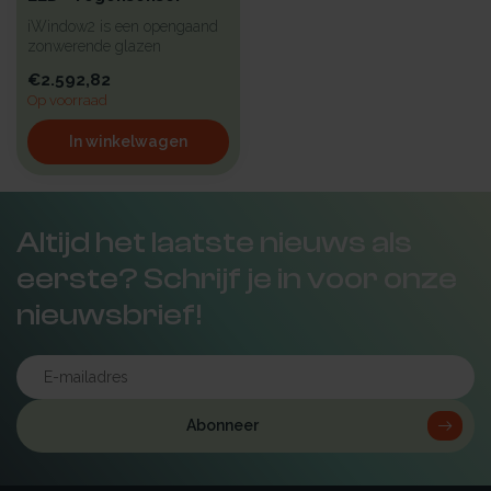
iWindow2 is een opengaand
zonwerende glazen
lichtkoepel met een hoge
€2.592,82
isolatie vo...
Op voorraad
In winkelwagen
Altijd het laatste nieuws als
eerste? Schrijf je in voor onze
nieuwsbrief!
Abonneer