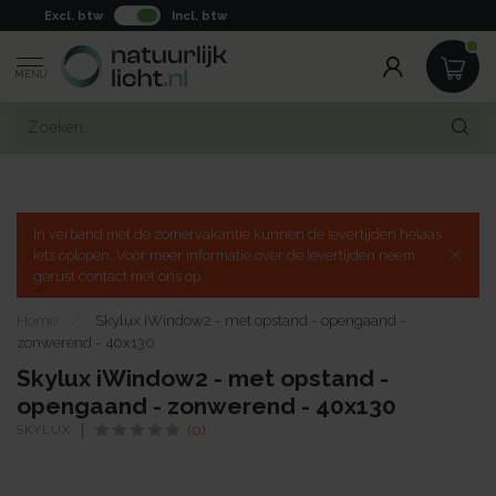
Excl. btw
Incl. btw
MENU
In verband met de zomervakantie kunnen de levertijden helaas
iets oplopen. Voor meer informatie over de levertijden neem
gerust contact met ons op.
Home
/
Skylux iWindow2 - met opstand - opengaand -
zonwerend - 40x130
Skylux iWindow2 - met opstand -
opengaand - zonwerend - 40x130
SKYLUX
(0)