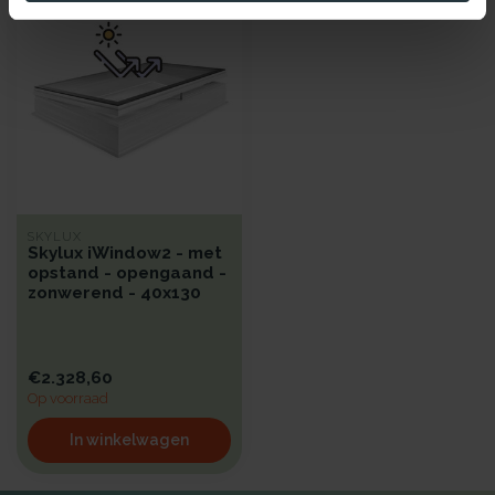
SKYLUX
Skylux iWindow2 - met
opstand - opengaand -
zonwerend - 40x130
€2.328,60
Op voorraad
In winkelwagen