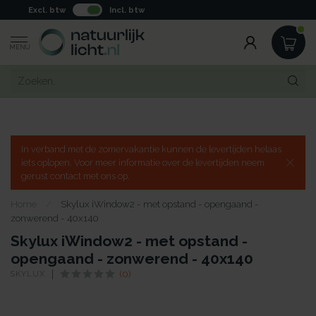
Excl. btw
Incl. btw
MENU
In verband met de zomervakantie kunnen de levertijden helaas
iets oplopen. Voor meer informatie over de levertijden neem
gerust contact met ons op.
Home
/
Skylux iWindow2 - met opstand - opengaand -
zonwerend - 40x140
Skylux iWindow2 - met opstand -
opengaand - zonwerend - 40x140
SKYLUX
(0)