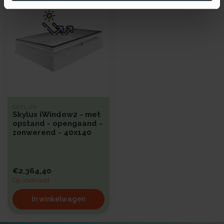
SKYLUX
Skylux iWindow2 - met
opstand - opengaand -
zonwerend - 40x140
€2.364,40
Op voorraad
In winkelwagen