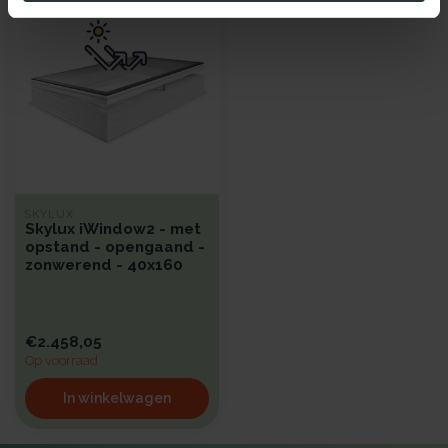
SKYLUX
Skylux iWindow2 - met
opstand - opengaand -
zonwerend - 40x160
€2.458,05
Op voorraad
In winkelwagen