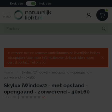
Excl. btw
Incl. btw
MENU
In verband met de zomervakantie kunnen de levertijden helaas
iets oplopen. Voor meer informatie over de levertijden neem
gerust contact met ons op.
Home
/
Skylux iWindow2 - met opstand - opengaand -
zonwerend - 40x160
Skylux iWindow2 - met opstand -
opengaand - zonwerend - 40x160
SKYLUX
(0)