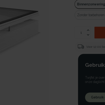
Binnenzonwerin
Zonder toebehoren
Voor 12:00 be
Gebruik
Twijfel je ove
onze daglicht
Gebruik