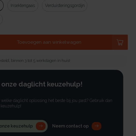
g
Insektengaas
Verduisteringsgordijn
Toevoegen aan winkelwagen
steld, binnen 3 tot 5 werkdagen in huis!
 onze daglicht keuzehulp!
r welke daglicht oplossing het beste bij jou past? Gebruik dan
 keuzehulp!
 onze keuzehulp
Neem contact op