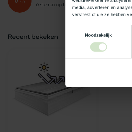
0
websiteverkeer te analyseren
/
5
0
sterren op basis van
0
beoordelingen
media, adverteren en analys
verstrekt of die ze hebben v
Toestemmingsselectie
Noodzakelijk
Recent bekeken