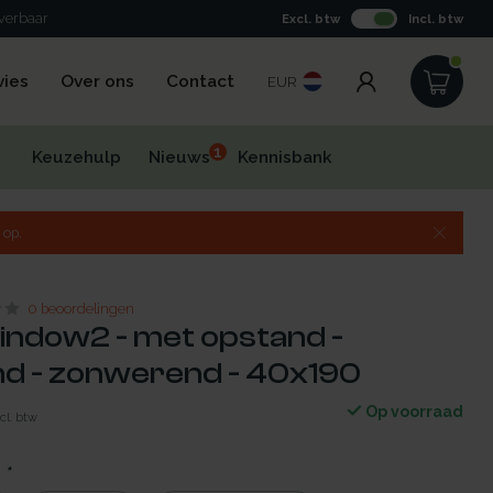
everbaar
Excl. btw
Incl. btw
vies
Over ons
Contact
EUR
1
Keuzehulp
Nieuws
Kennisbank
 op.
0 beoordelingen
indow2 - met opstand -
d - zonwerend - 40x190
Op voorraad
cl. btw
:
*