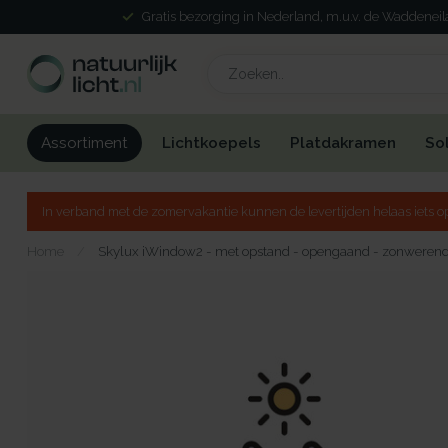
Gratis bezorging in Nederland, m.u.v. de Waddenei
Lichtkoepels
Platdakramen
So
Assortiment
In verband met de zomervakantie kunnen de levertijden helaas iets op
Home
/
Skylux iWindow2 - met opstand - opengaand - zonwerend