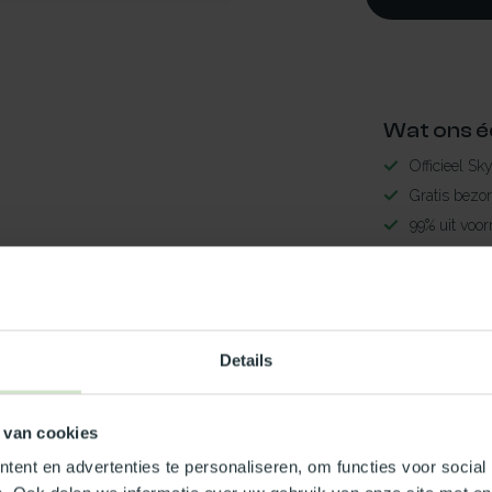
Wat ons é
Officieel Sk
Gratis bezo
99% uit voor
3-5 werkdag
nwerend40x190
Maak jouw
Details
TypeError: 
https://www.
 van cookies
ent en advertenties te personaliseren, om functies voor social