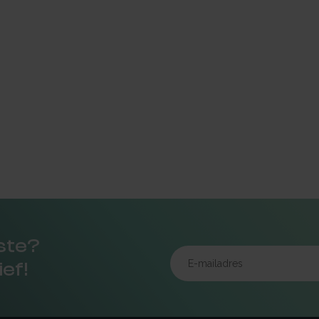
rste?
ief!