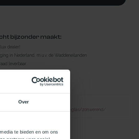
cht bijzonder maakt:
ylux dealer!
rging in Nederland, m.u.v. de Waddeneilanden
raad leverbaar
en levertijd
 bestelling compleet!
Over
Failed to fetch
natuurlijklicht.nl/platdakramen/type-glas/zonwerend/
 media te bieden en om ons