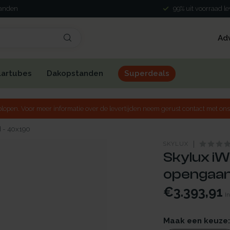
landen
99% uit voorraad l
Ad
lartubes
Dakopstanden
Superdeals
lopen. Voor meer informatie over de levertijden neem gerust contact met ons
 - 40x190
SKYLUX
Skylux iW
opengaan
€3.393,91
In
Maak een keuze